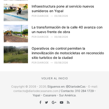
Infraestructura pone al servicio nuevos
sumideros en Yopal
POR
DIARIODE
05/08/2026
La transformación de la calle 40 avanza con
un nuevo frente de obra
POR
DIARIODE
05/08/2026
Operativos de control permiten la
inmovilización de motocicletas en reconocido
sitio turístico de la ciudad
POR
DIARIODE
05/08/2026
VOLVER AL INICIO
Copyright © 2008 - 2026 /
Síguenos en: @DiariodeCas
- E-mail:
contacto@diariodecasanare.com
/ Contacto: 310 284 1729 -
Yopal - Casanare - Sur América
.