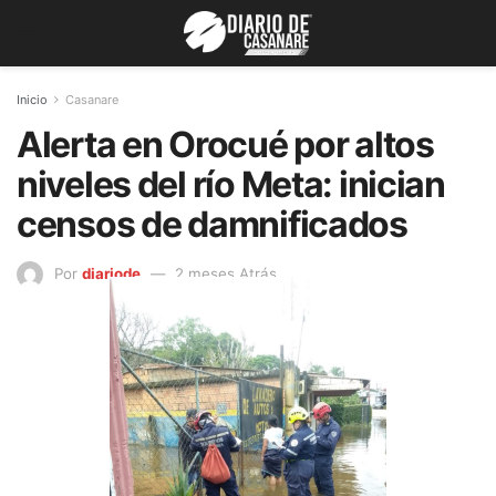
Inicio
Casanare
Alerta en Orocué por altos
niveles del río Meta: inician
censos de damnificados
Por
diariode
2 meses Atrás