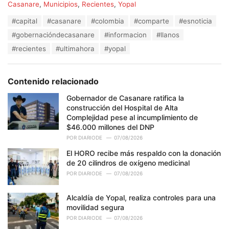
C
Casanare
,
Municipios
,
Recientes
,
Yopal
a
T
#capital
#casanare
#colombia
#comparte
#esnoticia
t
a
e
#gobernacióndecasanare
#informacion
#llanos
g
g
s
#recientes
#ultimahora
#yopal
o
:
r
i
e
Contenido relacionado
s
:
Gobernador de Casanare ratifica la
construcción del Hospital de Alta
Complejidad pese al incumplimiento de
$46.000 millones del DNP
POR
DIARIODE
07/08/2026
El HORO recibe más respaldo con la donación
de 20 cilindros de oxígeno medicinal
POR
DIARIODE
07/08/2026
Alcaldía de Yopal, realiza controles para una
movilidad segura
POR
DIARIODE
07/08/2026