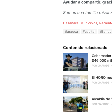
Ayudar a compartir, graci
Somos una familia raizal
C
Casanare
,
Municipios
,
Recient
a
T
#arauca
#capital
#llanos
t
a
e
g
g
s
o
Contenido relacionado
:
r
i
Gobernador d
e
$46.000 mil
s
POR
DIARIODE
:
El HORO rec
POR
DIARIODE
Alcaldía de 
POR
DIARIODE