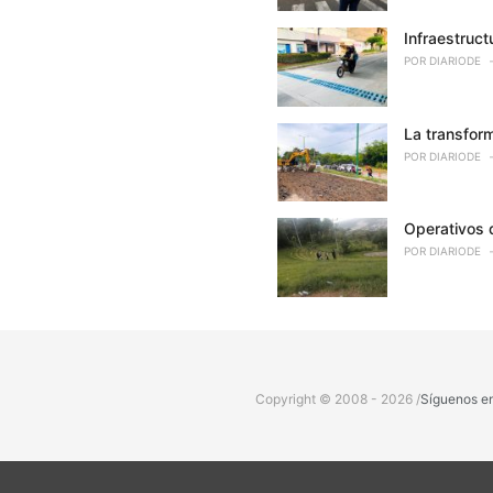
Infraestruct
POR
DIARIODE
La transfor
POR
DIARIODE
Operativos d
POR
DIARIODE
Copyright © 2008 - 2026 /
Síguenos e