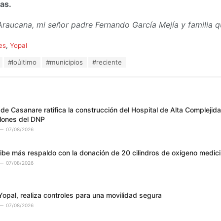
as.
 Araucana, mi señor padre Fernando García Mejía y familia
es
,
Yopal
#loúltimo
#municipios
#reciente
e Casanare ratifica la construcción del Hospital de Alta Complejid
lones del DNP
07/08/2026
ibe más respaldo con la donación de 20 cilindros de oxígeno medici
07/08/2026
Yopal, realiza controles para una movilidad segura
07/08/2026