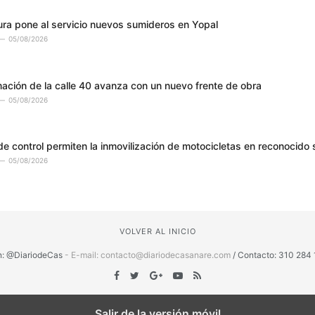
ura pone al servicio nuevos sumideros en Yopal
05/08/2026
mación de la calle 40 avanza con un nuevo frente de obra
05/08/2026
e control permiten la inmovilización de motocicletas en reconocido si
05/08/2026
VOLVER AL INICIO
n: @DiariodeCas
- E-mail: contacto@diariodecasanare.com
/ Contacto: 310 284 
Salir de la versión móvil