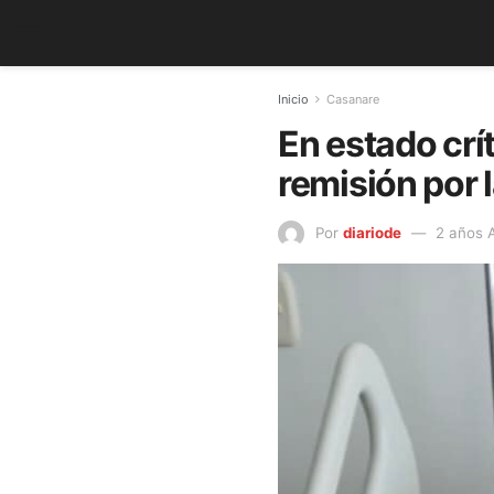
Inicio
Casanare
En estado crí
remisión por
Por
diariode
2 años 