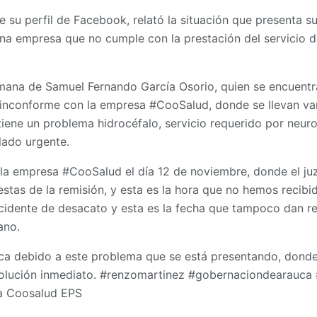
de su perfil de Facebook, relató la situación que presenta 
 una empresa que no cumple con la prestación del servicio
rmana de Samuel Fernando García Osorio, quien se encuentr
 inconforme con la empresa #CooSalud, donde se llevan var
iene un problema hidrocéfalo, servicio requerido por neuroc
lado urgente.
a la empresa #CooSalud el día 12 de noviembre, donde el j
estas de la remisión, y esta es la hora que no hemos recibi
ncidente de desacato y esta es la fecha que tampoco dan re
ano.
ca debido a este problema que se está presentando, donde
 solución inmediato. #renzomartinez #gobernaciondearauca
a Coosalud EPS