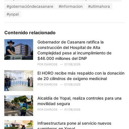
a
e
#gobernacióndecasanare
#informacion
#ultimahora
g
g
s
#yopal
o
:
r
i
e
Contenido relacionado
s
:
Gobernador de Casanare ratifica la
construcción del Hospital de Alta
Complejidad pese al incumplimiento de
$46.000 millones del DNP
POR
DIARIODE
07/08/2026
El HORO recibe más respaldo con la donación
de 20 cilindros de oxígeno medicinal
POR
DIARIODE
07/08/2026
Alcaldía de Yopal, realiza controles para una
movilidad segura
POR
DIARIODE
07/08/2026
Infraestructura pone al servicio nuevos
sumideros en Yopal