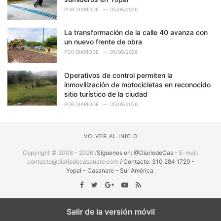
POR
DIARIODE
05/08/2026
La transformación de la calle 40 avanza con
un nuevo frente de obra
POR
DIARIODE
05/08/2026
Operativos de control permiten la
inmovilización de motocicletas en reconocido
sitio turístico de la ciudad
POR
DIARIODE
05/08/2026
VOLVER AL INICIO
Copyright © 2008 - 2026 /
Síguenos en: @DiariodeCas
- E-mail:
contacto@diariodecasanare.com
/ Contacto: 310 284 1729 -
Yopal - Casanare - Sur América
.
Salir de la versión móvil