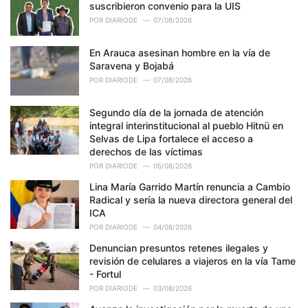
suscribieron convenio para la UIS
POR
DIARIODE
07/08/2026
En Arauca asesinan hombre en la vía de
Saravena y Bojabá
POR
DIARIODE
07/08/2026
Segundo día de la jornada de atención
integral interinstitucional al pueblo Hitnü en
Selvas de Lipa fortalece el acceso a
derechos de las víctimas
POR
DIARIODE
05/08/2026
Lina María Garrido Martín renuncia a Cambio
Radical y sería la nueva directora general del
ICA
POR
DIARIODE
04/08/2026
Denuncian presuntos retenes ilegales y
revisión de celulares a viajeros en la vía Tame
- Fortul
POR
DIARIODE
03/08/2026