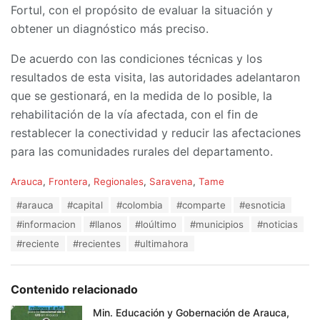
Fortul, con el propósito de evaluar la situación y
obtener un diagnóstico más preciso.
De acuerdo con las condiciones técnicas y los
resultados de esta visita, las autoridades adelantaron
que se gestionará, en la medida de lo posible, la
rehabilitación de la vía afectada, con el fin de
restablecer la conectividad y reducir las afectaciones
para las comunidades rurales del departamento.
C
Arauca
,
Frontera
,
Regionales
,
Saravena
,
Tame
a
T
#arauca
#capital
#colombia
#comparte
#esnoticia
t
a
e
#informacion
#llanos
#loúltimo
#municipios
#noticias
g
g
s
#reciente
#recientes
#ultimahora
o
:
r
i
e
Contenido relacionado
s
:
Min. Educación y Gobernación de Arauca,