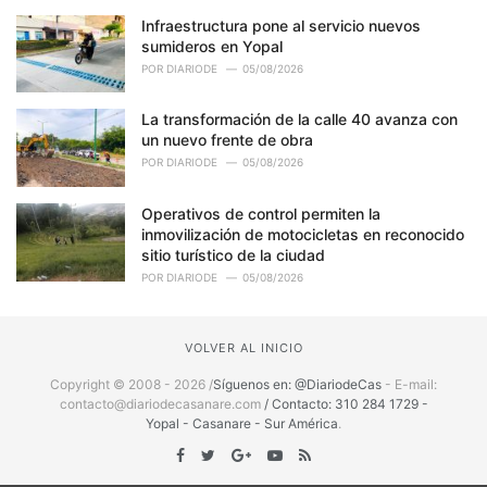
Infraestructura pone al servicio nuevos
sumideros en Yopal
POR
DIARIODE
05/08/2026
La transformación de la calle 40 avanza con
un nuevo frente de obra
POR
DIARIODE
05/08/2026
Operativos de control permiten la
inmovilización de motocicletas en reconocido
sitio turístico de la ciudad
POR
DIARIODE
05/08/2026
VOLVER AL INICIO
Copyright © 2008 - 2026 /
Síguenos en: @DiariodeCas
- E-mail:
contacto@diariodecasanare.com
/ Contacto: 310 284 1729 -
Yopal - Casanare - Sur América
.