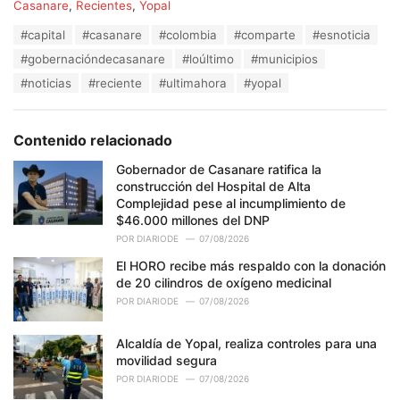
C
Casanare
,
Recientes
,
Yopal
a
T
#capital
#casanare
#colombia
#comparte
#esnoticia
t
a
e
#gobernacióndecasanare
#loúltimo
#municipios
g
g
s
#noticias
#reciente
#ultimahora
#yopal
o
:
r
i
e
Contenido relacionado
s
:
Gobernador de Casanare ratifica la
construcción del Hospital de Alta
Complejidad pese al incumplimiento de
$46.000 millones del DNP
POR
DIARIODE
07/08/2026
El HORO recibe más respaldo con la donación
de 20 cilindros de oxígeno medicinal
POR
DIARIODE
07/08/2026
Alcaldía de Yopal, realiza controles para una
movilidad segura
POR
DIARIODE
07/08/2026