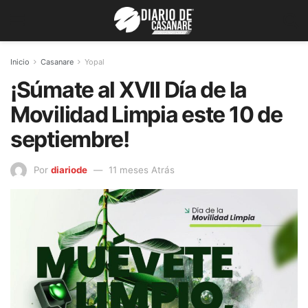
Inicio
Casanare
Yopal
¡Súmate al XVII Día de la
Movilidad Limpia este 10 de
septiembre!
Por
diariode
11 meses Atrás