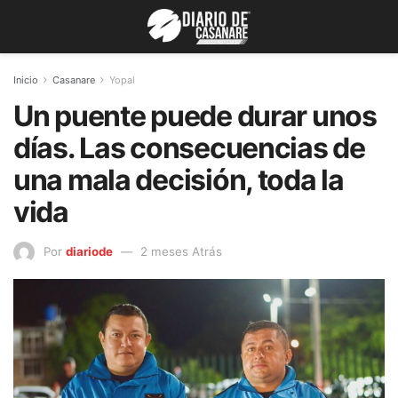
Inicio
Casanare
Yopal
Un puente puede durar unos
días. Las consecuencias de
una mala decisión, toda la
vida
Por
diariode
2 meses Atrás