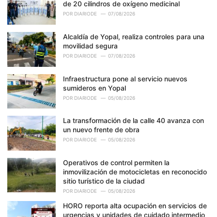
de 20 cilindros de oxígeno medicinal
:
POR
DIARIODE
07/08/2026
Alcaldía de Yopal, realiza controles para una
movilidad segura
POR
DIARIODE
07/08/2026
Infraestructura pone al servicio nuevos
sumideros en Yopal
POR
DIARIODE
05/08/2026
La transformación de la calle 40 avanza con
un nuevo frente de obra
POR
DIARIODE
05/08/2026
Operativos de control permiten la
inmovilización de motocicletas en reconocido
sitio turístico de la ciudad
POR
DIARIODE
05/08/2026
HORO reporta alta ocupación en servicios de
urgencias y unidades de cuidado intermedio