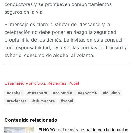
conductores y se promueven comportamientos
seguros en la vía.
El mensaje es claro: disfrutar del descanso y la
celebración no debe poner en riesgo la seguridad
propia ni la de los demás. La invitación es a conducir
con responsabilidad, respetar las normas de tránsito y
evitar el consumo de alcohol al volante.
C
Casanare
,
Municipios
,
Recientes
,
Yopal
a
T
#capital
#casanare
#colombia
#esnoticia
#loúltimo
t
a
e
#recientes
#ultimahora
#yopal
g
g
s
o
:
r
Contenido relacionado
i
e
El HORO recibe más respaldo con la donación
s