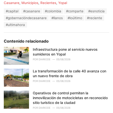
C
Casanare
,
Municipios
,
Recientes
,
Yopal
a
T
#capital
#casanare
#colombia
#comparte
#esnoticia
t
a
e
#gobernacióndecasanare
#llanos
#loúltimo
#reciente
g
g
s
#ultimahora
o
:
r
i
e
Contenido relacionado
s
:
Infraestructura pone al servicio nuevos
sumideros en Yopal
POR
DIARIODE
05/08/2026
La transformación de la calle 40 avanza con
un nuevo frente de obra
POR
DIARIODE
05/08/2026
Operativos de control permiten la
inmovilización de motocicletas en reconocido
sitio turístico de la ciudad
POR
DIARIODE
05/08/2026