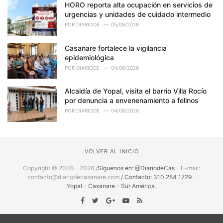
HORO reporta alta ocupación en servicios de
urgencias y unidades de cuidado intermedio
POR
DIARIODE
05/08/2026
Casanare fortalece la vigilancia
epidemiológica
POR
DIARIODE
04/08/2026
Alcaldía de Yopal, visita el barrio Villa Rocío
por denuncia a envenenamiento a felinos
POR
DIARIODE
04/08/2026
VOLVER AL INICIO
Copyright © 2008 - 2026 /
Síguenos en: @DiariodeCas
- E-mail:
contacto@diariodecasanare.com
/ Contacto: 310 284 1729 -
Yopal - Casanare - Sur América
.