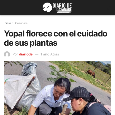
Inicio
Casanare
Yopal florece con el cuidado
de sus plantas
Por
diariode
1 año Atrás