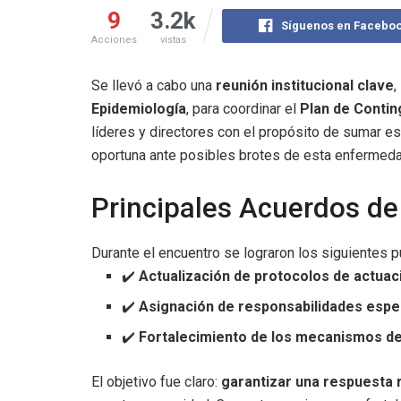
9
3.2k
Síguenos en Facebo
Acciones
vistas
Se llevó a cabo una
reunión institucional clave
,
Epidemiología
, para coordinar el
Plan de Contin
líderes y directores con el propósito de sumar es
oportuna ante posibles brotes de esta enfermeda
Principales Acuerdos de
Durante el encuentro se lograron los siguientes p
✔️
Actualización de protocolos de actuac
✔️
Asignación de responsabilidades espec
✔️
Fortalecimiento de los mecanismos de 
El objetivo fue claro:
garantizar una respuesta r