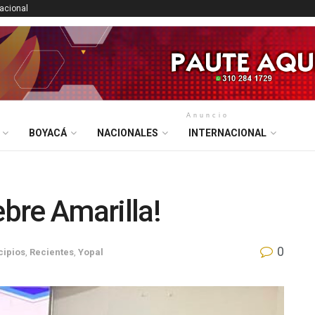
nacional
Anuncio
BOYACÁ
NACIONALES
INTERNACIONAL
ebre Amarilla!
0
cipios
,
Recientes
,
Yopal