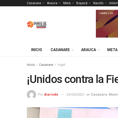
Casanare
Arauca
Meta
Boyacá
Nación
Inter
INICIO
CASANARE
ARAUCA
META
Inicio
Casanare
Yopal
¡Unidos contra la Fi
Por
diariode
23/04/2025
en
Casanare
,
Muni