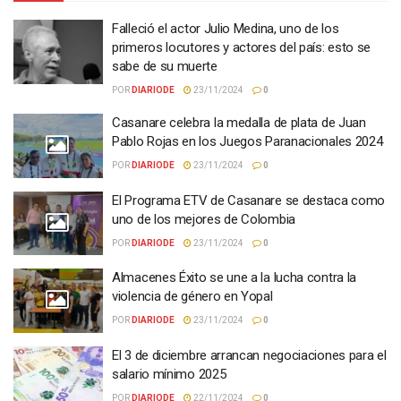
Falleció el actor Julio Medina, uno de los
primeros locutores y actores del país: esto se
sabe de su muerte
POR
DIARIODE
23/11/2024
0
Casanare celebra la medalla de plata de Juan
Pablo Rojas en los Juegos Paranacionales 2024
POR
DIARIODE
23/11/2024
0
El Programa ETV de Casanare se destaca como
uno de los mejores de Colombia
POR
DIARIODE
23/11/2024
0
Almacenes Éxito se une a la lucha contra la
violencia de género en Yopal
POR
DIARIODE
23/11/2024
0
El 3 de diciembre arrancan negociaciones para el
salario mínimo 2025
POR
DIARIODE
22/11/2024
0