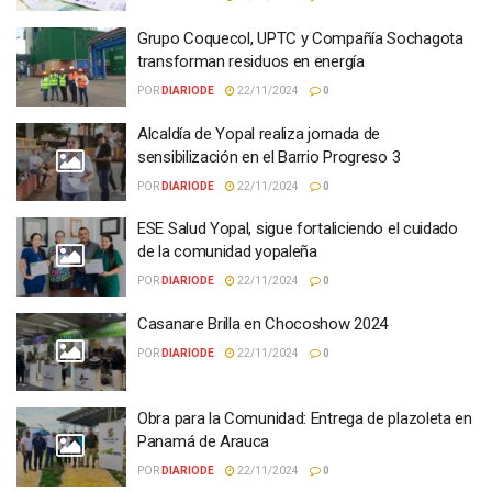
Grupo Coquecol, UPTC y Compañía Sochagota
transforman residuos en energía
POR
DIARIODE
22/11/2024
0
Alcaldía de Yopal realiza jornada de
sensibilización en el Barrio Progreso 3
POR
DIARIODE
22/11/2024
0
ESE Salud Yopal, sigue fortaliciendo el cuidado
de la comunidad yopaleña
POR
DIARIODE
22/11/2024
0
Casanare Brilla en Chocoshow 2024
POR
DIARIODE
22/11/2024
0
Obra para la Comunidad: Entrega de plazoleta en
Panamá de Arauca
POR
DIARIODE
22/11/2024
0