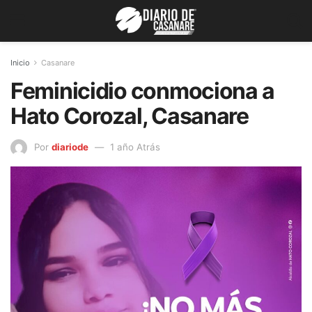
Inicio
Casanare
Feminicidio conmociona a
Hato Corozal, Casanare
Por
diariode
1 año Atrás