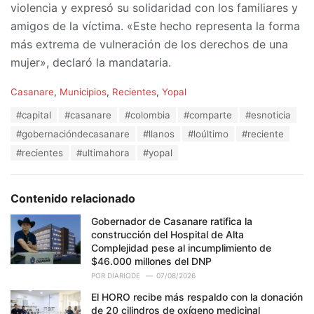
violencia y expresó su solidaridad con los familiares y
amigos de la víctima. «Este hecho representa la forma
más extrema de vulneración de los derechos de una
mujer», declaró la mandataria.
C
Casanare
,
Municipios
,
Recientes
,
Yopal
a
T
#capital
#casanare
#colombia
#comparte
#esnoticia
t
a
e
#gobernacióndecasanare
#llanos
#loúltimo
#reciente
g
g
s
#recientes
#ultimahora
#yopal
o
:
r
i
e
Contenido relacionado
s
:
Gobernador de Casanare ratifica la
construcción del Hospital de Alta
Complejidad pese al incumplimiento de
$46.000 millones del DNP
POR
DIARIODE
07/08/2026
El HORO recibe más respaldo con la donación
de 20 cilindros de oxígeno medicinal