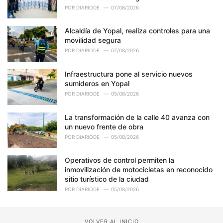
POR
DIARIODE
07/08/2026
Alcaldía de Yopal, realiza controles para una
movilidad segura
POR
DIARIODE
07/08/2026
Infraestructura pone al servicio nuevos
sumideros en Yopal
POR
DIARIODE
05/08/2026
La transformación de la calle 40 avanza con
un nuevo frente de obra
POR
DIARIODE
05/08/2026
Operativos de control permiten la
inmovilización de motocicletas en reconocido
sitio turístico de la ciudad
POR
DIARIODE
05/08/2026
VOLVER AL INICIO