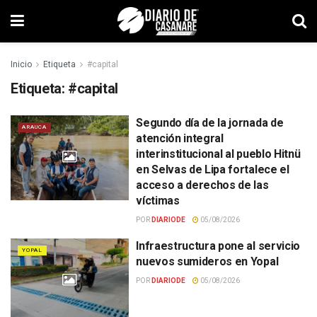
Inicio
Etiqueta
#capital
Etiqueta:
#capital
Segundo día de la jornada de
ARAUCA
atención integral
interinstitucional al pueblo Hitnü
en Selvas de Lipa fortalece el
acceso a derechos de las
víctimas
POR
DIARIODE
05/08/2026
Infraestructura pone al servicio
YOPAL
nuevos sumideros en Yopal
POR
DIARIODE
05/08/2026