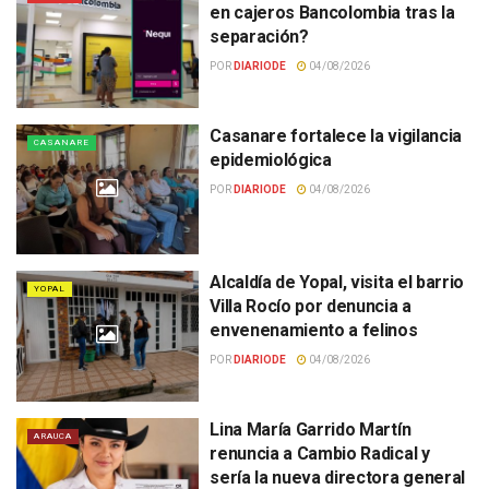
en cajeros Bancolombia tras la
separación?
POR
DIARIODE
04/08/2026
Casanare fortalece la vigilancia
CASANARE
epidemiológica
POR
DIARIODE
04/08/2026
Alcaldía de Yopal, visita el barrio
YOPAL
Villa Rocío por denuncia a
envenenamiento a felinos
POR
DIARIODE
04/08/2026
Lina María Garrido Martín
ARAUCA
renuncia a Cambio Radical y
sería la nueva directora general