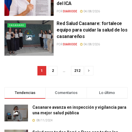
del ICA
POR
DIARIODE
04/08/2026
Red Salud Casanare: fortalece
CASANARE
equipo para cuidar la salud de los
casanareños
POR
DIARIODE
04/08/2026
1
2
…
212
Tendencias
Comentarios
Lo último
Casanare avanza en inspección y vigilancia para
una mejor salud pública
08/11/2024