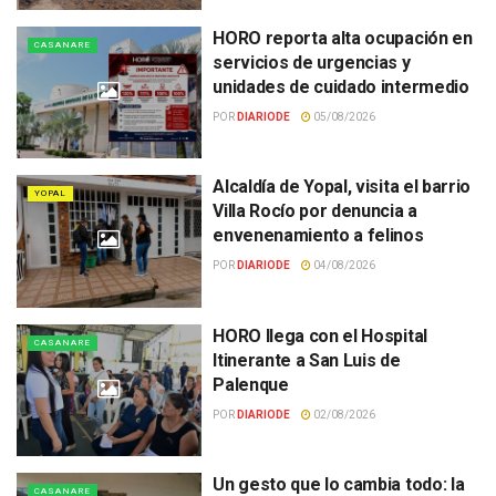
HORO reporta alta ocupación en
CASANARE
servicios de urgencias y
unidades de cuidado intermedio
POR
DIARIODE
05/08/2026
Alcaldía de Yopal, visita el barrio
YOPAL
Villa Rocío por denuncia a
envenenamiento a felinos
POR
DIARIODE
04/08/2026
HORO llega con el Hospital
CASANARE
Itinerante a San Luis de
Palenque
POR
DIARIODE
02/08/2026
Un gesto que lo cambia todo: la
CASANARE