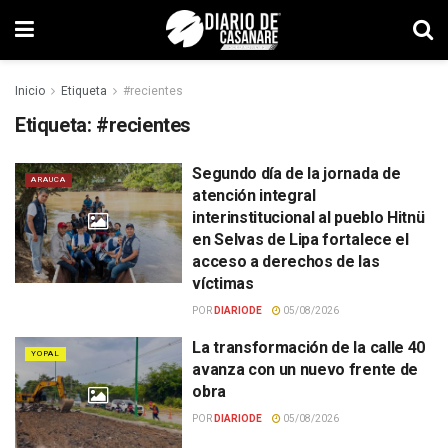
Inicio
Etiqueta
#recientes
Etiqueta:
#recientes
Segundo día de la jornada de
ARAUCA
atención integral
interinstitucional al pueblo Hitnü
en Selvas de Lipa fortalece el
acceso a derechos de las
víctimas
POR
DIARIODE
05/08/2026
La transformación de la calle 40
YOPAL
avanza con un nuevo frente de
obra
POR
DIARIODE
05/08/2026