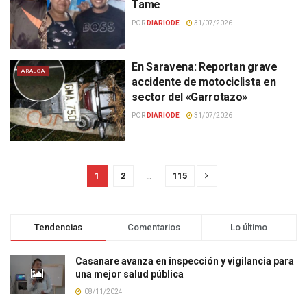
Tame
POR
DIARIODE
31/07/2026
En Saravena: Reportan grave
ARAUCA
accidente de motociclista en
sector del «Garrotazo»
POR
DIARIODE
31/07/2026
1
2
…
115
Tendencias
Comentarios
Lo último
Casanare avanza en inspección y vigilancia para
una mejor salud pública
08/11/2024