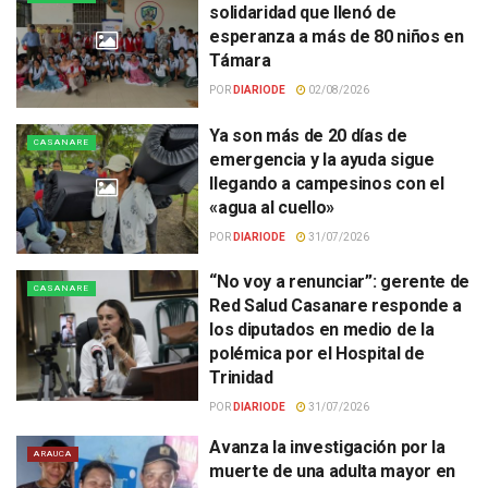
solidaridad que llenó de
esperanza a más de 80 niños en
Támara
POR
DIARIODE
02/08/2026
Ya son más de 20 días de
CASANARE
emergencia y la ayuda sigue
llegando a campesinos con el
«agua al cuello»
POR
DIARIODE
31/07/2026
“No voy a renunciar”: gerente de
CASANARE
Red Salud Casanare responde a
los diputados en medio de la
polémica por el Hospital de
Trinidad
POR
DIARIODE
31/07/2026
Avanza la investigación por la
ARAUCA
muerte de una adulta mayor en