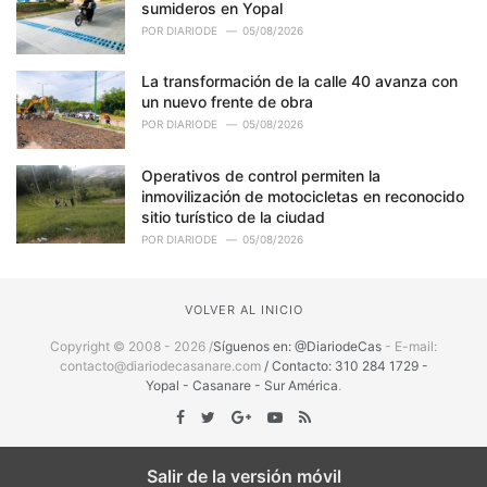
sumideros en Yopal
POR
DIARIODE
05/08/2026
La transformación de la calle 40 avanza con
un nuevo frente de obra
POR
DIARIODE
05/08/2026
Operativos de control permiten la
inmovilización de motocicletas en reconocido
sitio turístico de la ciudad
POR
DIARIODE
05/08/2026
VOLVER AL INICIO
Copyright © 2008 - 2026 /
Síguenos en: @DiariodeCas
- E-mail:
contacto@diariodecasanare.com
/ Contacto: 310 284 1729 -
Yopal - Casanare - Sur América
.
Salir de la versión móvil