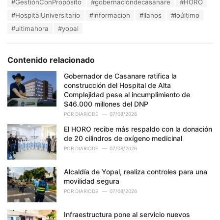
s
#GestiónConPropósito
#gobernacióndecasanare
#HORO
o
:
r
#HospitalUniversitario
#informacion
#llanos
#loúltimo
i
#ultimahora
#yopal
e
s
:
Contenido relacionado
Gobernador de Casanare ratifica la
construcción del Hospital de Alta
Complejidad pese al incumplimiento de
$46.000 millones del DNP
POR
DIARIODE
07/08/2026
El HORO recibe más respaldo con la donación
de 20 cilindros de oxígeno medicinal
POR
DIARIODE
07/08/2026
Alcaldía de Yopal, realiza controles para una
movilidad segura
POR
DIARIODE
07/08/2026
Infraestructura pone al servicio nuevos