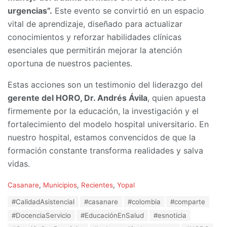
urgencias”.
Este evento se convirtió en un espacio
vital de aprendizaje, diseñado para actualizar
conocimientos y reforzar habilidades clínicas
esenciales que permitirán mejorar la atención
oportuna de nuestros pacientes.
Estas acciones son un testimonio del liderazgo del
gerente del HORO, Dr. Andrés Ávila
, quien apuesta
firmemente por la educación, la investigación y el
fortalecimiento del modelo hospital universitario. En
nuestro hospital, estamos convencidos de que la
formación constante transforma realidades y salva
vidas.
C
Casanare
,
Municipios
,
Recientes
,
Yopal
a
T
#CalidadAsistencial
#casanare
#colombia
#comparte
t
a
e
#DocenciaServicio
#EducaciónEnSalud
#esnoticia
g
g