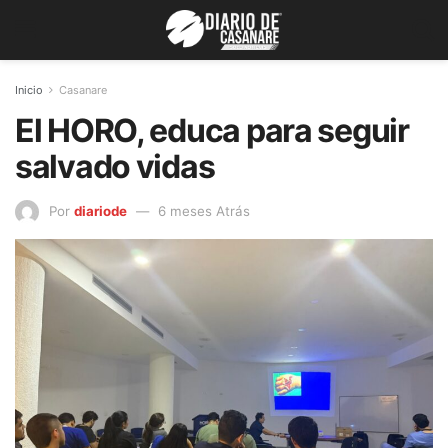
Inicio
Casanare
El HORO, educa para seguir
salvado vidas
Por
diariode
6 meses Atrás