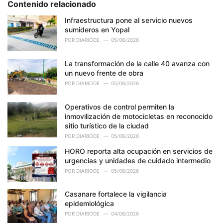
Contenido relacionado
i
e
Infraestructura pone al servicio nuevos
s
sumideros en Yopal
:
POR
DIARIODE
05/08/2026
La transformación de la calle 40 avanza con
un nuevo frente de obra
POR
DIARIODE
05/08/2026
Operativos de control permiten la
inmovilización de motocicletas en reconocido
sitio turístico de la ciudad
POR
DIARIODE
05/08/2026
HORO reporta alta ocupación en servicios de
urgencias y unidades de cuidado intermedio
POR
DIARIODE
05/08/2026
Casanare fortalece la vigilancia
epidemiológica
POR
DIARIODE
04/08/2026