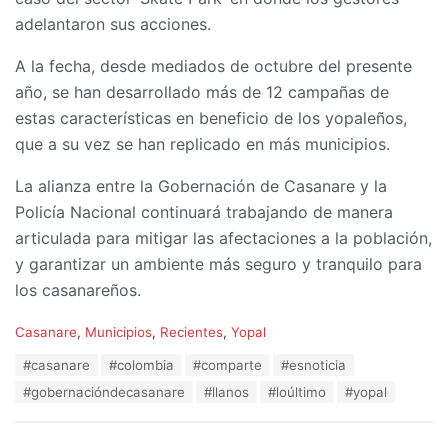
adelantaron sus acciones.
A la fecha, desde mediados de octubre del presente
año, se han desarrollado más de 12 campañas de
estas características en beneficio de los yopaleños,
que a su vez se han replicado en más municipios.
La alianza entre la Gobernación de Casanare y la
Policía Nacional continuará trabajando de manera
articulada para mitigar las afectaciones a la población,
y garantizar un ambiente más seguro y tranquilo para
los casanareños.
C
Casanare
,
Municipios
,
Recientes
,
Yopal
a
T
#casanare
#colombia
#comparte
#esnoticia
t
a
e
#gobernacióndecasanare
#llanos
#loúltimo
#yopal
g
g
s
o
:
r