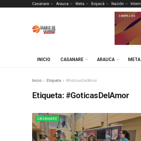
Casanare
Arauca
Meta
Boyacá
Nación
Inter
INICIO
CASANARE
ARAUCA
META
Inicio
Etiqueta
#GoticasDelAmor
Etiqueta:
#GoticasDelAmor
CASANARE