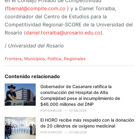
en el Consejo Privado de Competitividad
(
fbernal@compite.com.co
) y a Daniel Torralba,
coordinador del Centro de Estudios para la
Competitividad Regional-SCORE de la Universidad del
Rosario (
daniel.torralba@urosario.edu.co
).
/
Universidad del Rosario
C
Frontera
,
Municipios
,
Política
,
Regionales
a
t
e
Contenido relacionado
g
o
Gobernador de Casanare ratifica la
r
construcción del Hospital de Alta
i
Complejidad pese al incumplimiento de
e
$46.000 millones del DNP
s
POR
DIARIODE
07/08/2026
:
El HORO recibe más respaldo con la donación
de 20 cilindros de oxígeno medicinal
POR
DIARIODE
07/08/2026