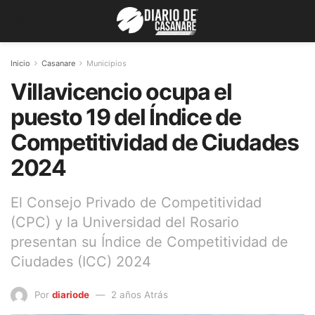
Inicio
Casanare
Municipios
Villavicencio ocupa el
puesto 19 del Índice de
Competitividad de Ciudades
2024
El Consejo Privado de Competitividad
(CPC) y la Universidad del Rosario
presentan su Índice de Competitividad de
Ciudades (ICC) 2024
Por
diariode
2 años Atrás