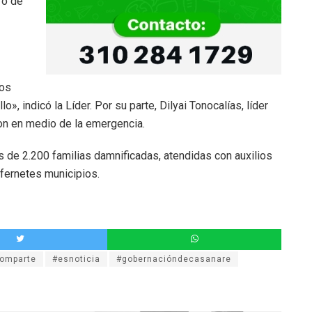
ro de
nos
», indicó la Líder. Por su parte, Dilyai Tonocalías, líder
ron en medio de la emergencia.
s de 2.200 familias damnificadas, atendidas con auxilios
ifernetes municipios.
omparte
#esnoticia
#gobernacióndecasanare