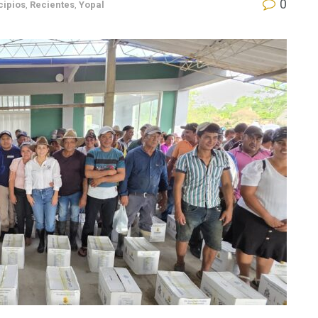
0
cipios
,
Recientes
,
Yopal