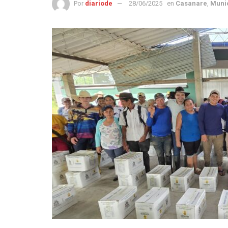
Por
diariode
28/06/2025
en
Casanare
,
Muni