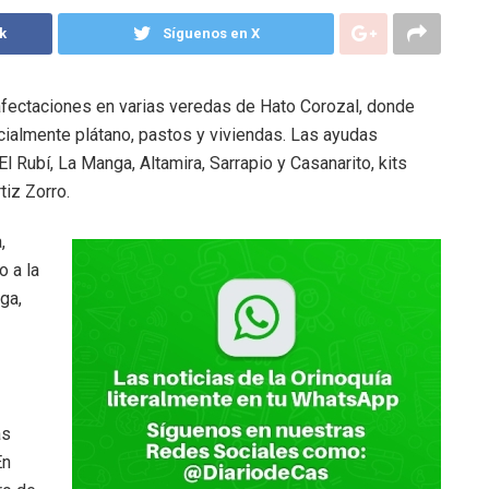
k
Síguenos en X
afectaciones en varias veredas de Hato Corozal, donde
cialmente plátano, pastos y viviendas. Las ayudas
l Rubí, La Manga, Altamira, Sarrapio y Casanarito, kits
tiz Zorro.
,
o a la
ga,
as
En