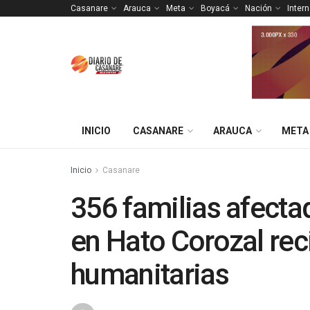
Casanare
Arauca
Meta
Boyacá
Nación
Inter
INICIO
CASANARE
ARAUCA
META
Inicio
Casanare
356 familias afecta
en Hato Corozal rec
humanitarias