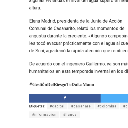
algunas viviendas el nivel del agua superó el met
altura.
Elena Madrid, presidenta de la Junta de Acción
Comunal de Casanarito, relató los momentos de
angustia durante la creciente. «Algunos campesi
les tocó evacuar prácticamente con el agua al cuello
de Suní, agradeció la rápida atención que recibie
De acuerdo con el ingeniero Guillermo, ya son má
humanitarios en esta temporada invernal en los d
#𝐆𝐞𝐬𝐭𝐢ó𝐧𝐃𝐞𝐥𝐑𝐢𝐞𝐬𝐠𝐨𝐓𝐞𝐃𝐚𝐋𝐚𝐌𝐚𝐧𝐨
Etiquetas:
#capital
#casanare
#colombia
#c
#informacion
#llanos