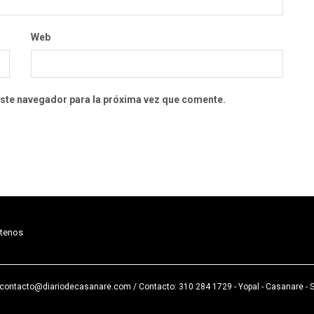
Web
este navegador para la próxima vez que comente.
tenos
: contacto@diariodecasanare.com
/ Contacto: 310 284 1729 - Yopal - Casanare - 