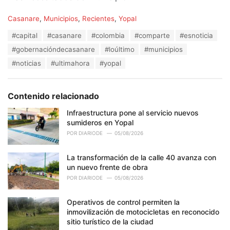
C
Casanare
,
Municipios
,
Recientes
,
Yopal
a
T
#capital
#casanare
#colombia
#comparte
#esnoticia
t
a
e
#gobernacióndecasanare
#loúltimo
#municipios
g
g
s
#noticias
#ultimahora
#yopal
o
:
r
i
e
Contenido relacionado
s
:
Infraestructura pone al servicio nuevos
sumideros en Yopal
POR
DIARIODE
05/08/2026
La transformación de la calle 40 avanza con
un nuevo frente de obra
POR
DIARIODE
05/08/2026
Operativos de control permiten la
inmovilización de motocicletas en reconocido
sitio turístico de la ciudad