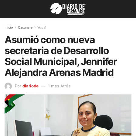
Inicio
Casanare
Yopal
Asumió como nueva
secretaria de Desarrollo
Social Municipal, Jennifer
Alejandra Arenas Madrid
Por
diariode
1 mes Atrás