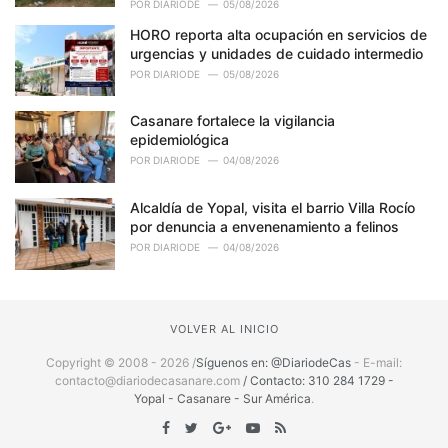
POR
DIARIODE
05/08/2026
HORO reporta alta ocupación en servicios de
urgencias y unidades de cuidado intermedio
POR
DIARIODE
05/08/2026
Casanare fortalece la vigilancia
epidemiológica
POR
DIARIODE
04/08/2026
Alcaldía de Yopal, visita el barrio Villa Rocío
por denuncia a envenenamiento a felinos
POR
DIARIODE
04/08/2026
VOLVER AL INICIO
Copyright © 2008 - 2026 /
Síguenos en: @DiariodeCas
- E-mail:
contacto@diariodecasanare.com
/ Contacto: 310 284 1729 -
Yopal - Casanare - Sur América
.