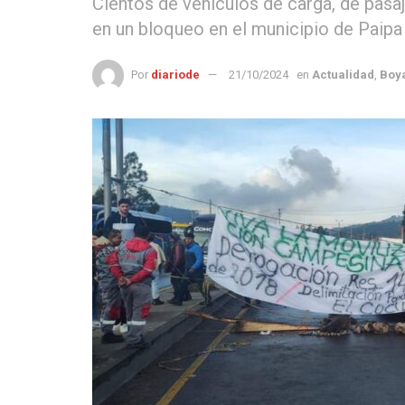
Cientos de vehículos de carga, de pasa
en un bloqueo en el municipio de Paipa
Por
diariode
21/10/2024
en
Actualidad
,
Boy