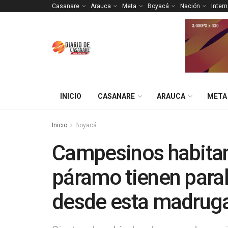
Casanare
Arauca
Meta
Boyacá
Nación
Inter
INICIO
CASANARE
ARAUCA
META
Inicio
Boyacá
Campesinos habitan
páramo tienen para
desde esta madrug