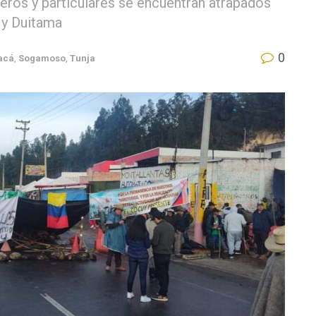
jeros y particulares se encuentran atrapados
 y Duitama
0
acá
,
Sogamoso
,
Tunja