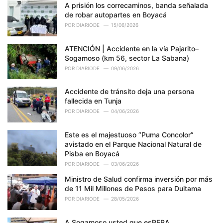
A prisión los correcaminos, banda señalada
s
de robar autopartes en Boyacá
:
POR
DIARIODE
15/06/2026
ATENCIÓN | Accidente en la vía Pajarito–
Sogamoso (km 56, sector La Sabana)
POR
DIARIODE
09/06/2026
Accidente de tránsito deja una persona
fallecida en Tunja
POR
DIARIODE
04/06/2026
Este es el majestuoso “Puma Concolor”
avistado en el Parque Nacional Natural de
Pisba en Boyacá
POR
DIARIODE
03/06/2026
Ministro de Salud confirma inversión por más
de 11 Mil Millones de Pesos para Duitama
POR
DIARIODE
28/05/2026
A Sogamoso usted que esPERA