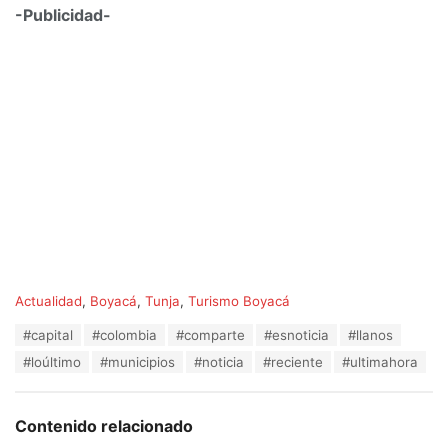
-Publicidad-
C
Actualidad
,
Boyacá
,
Tunja
,
Turismo Boyacá
a
T
#capital
#colombia
#comparte
#esnoticia
#llanos
t
a
e
#loúltimo
#municipios
#noticia
#reciente
#ultimahora
g
g
s
o
:
r
Contenido relacionado
i
e