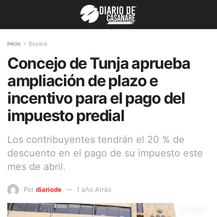
Inicio
Boyacá
Concejo de Tunja aprueba
ampliación de plazo e
incentivo para el pago del
impuesto predial
Los contribuyentes tendrán el 20 % de
descuento en el pago de su impuesto este
mes de abril.
Por
diariode
1 año Atrás