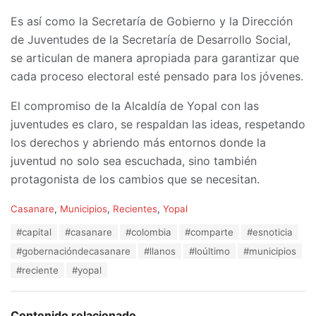
Es así como la Secretaría de Gobierno y la Dirección
de Juventudes de la Secretaría de Desarrollo Social,
se articulan de manera apropiada para garantizar que
cada proceso electoral esté pensado para los jóvenes.
El compromiso de la Alcaldía de Yopal con las
juventudes es claro, se respaldan las ideas, respetando
los derechos y abriendo más entornos donde la
juventud no solo sea escuchada, sino también
protagonista de los cambios que se necesitan.
C
Casanare
,
Municipios
,
Recientes
,
Yopal
a
T
#capital
#casanare
#colombia
#comparte
#esnoticia
t
a
e
#gobernacióndecasanare
#llanos
#loúltimo
#municipios
g
g
s
#reciente
#yopal
o
:
r
i
e
Contenido relacionado