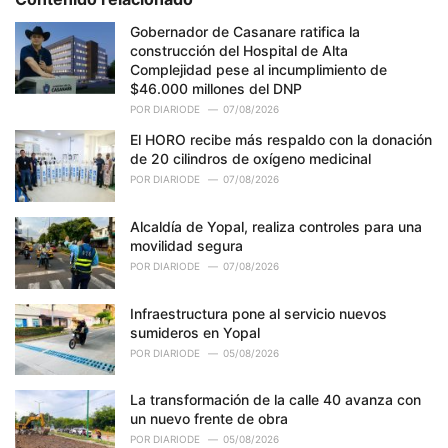
s
:
Gobernador de Casanare ratifica la
construcción del Hospital de Alta
Complejidad pese al incumplimiento de
$46.000 millones del DNP
POR
DIARIODE
07/08/2026
El HORO recibe más respaldo con la donación
de 20 cilindros de oxígeno medicinal
POR
DIARIODE
07/08/2026
Alcaldía de Yopal, realiza controles para una
movilidad segura
POR
DIARIODE
07/08/2026
Infraestructura pone al servicio nuevos
sumideros en Yopal
POR
DIARIODE
05/08/2026
La transformación de la calle 40 avanza con
un nuevo frente de obra
POR
DIARIODE
05/08/2026