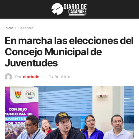
Inicio
Casanare
En marcha las elecciones del
Concejo Municipal de
Juventudes
Por
diariode
1 año Atrás