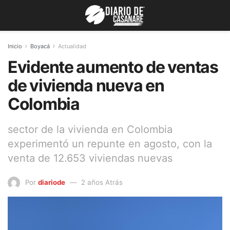
Inicio
Boyacá
Actualidad
Evidente aumento de ventas
de vivienda nueva en
Colombia
sector de la vivienda en Colombia
experimentó un repunte en agosto, con la
venta de 12.653 viviendas nuevas
Por
diariode
2 años Atrás