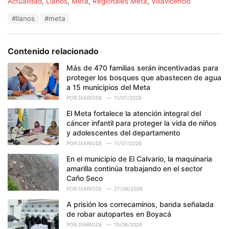
C
Actualidad
,
Llanos
,
Meta
,
Regionales Meta
,
Villavicencio
a
T
#llanos
#meta
t
a
e
g
g
s
o
Contenido relacionado
:
r
i
Más de 470 familias serán incentivadas para
e
proteger los bosques que abastecen de agua
s
a 15 municipios del Meta
:
POR
DIARIODE
11/07/2026
El Meta fortalece la atención integral del
cáncer infantil para proteger la vida de niños
y adolescentes del departamento
POR
DIARIODE
11/07/2026
En el municipio de El Calvario, la maquinaria
amarilla continúa trabajando en el sector
Caño Seco
POR
DIARIODE
27/06/2026
A prisión los correcaminos, banda señalada
de robar autopartes en Boyacá
POR
DIARIODE
15/06/2026