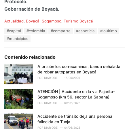
Protocolo.
Gobernación de Boyacá.
C
Actualidad
,
Boyacá
,
Sogamoso
,
Turismo Boyacá
a
T
#capital
#colombia
#comparte
#esnoticia
#loúltimo
t
a
e
#municipios
g
g
s
o
:
r
Contenido relacionado
i
e
A prisión los correcaminos, banda señalada
s
de robar autopartes en Boyacá
:
POR
DIARIODE
15/06/2026
ATENCIÓN | Accidente en la vía Pajarito–
Sogamoso (km 56, sector La Sabana)
POR
DIARIODE
09/06/2026
Accidente de tránsito deja una persona
fallecida en Tunja
POR
DIARIODE
04/06/2026