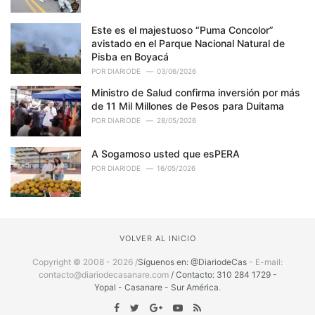
Este es el majestuoso “Puma Concolor”
avistado en el Parque Nacional Natural de
Pisba en Boyacá
POR
DIARIODE
03/06/2026
Ministro de Salud confirma inversión por más
de 11 Mil Millones de Pesos para Duitama
POR
DIARIODE
28/05/2026
A Sogamoso usted que esPERA
POR
DIARIODE
16/05/2026
VOLVER AL INICIO
Copyright © 2008 - 2026 /
Síguenos en: @DiariodeCas
- E-mail:
contacto@diariodecasanare.com
/ Contacto: 310 284 1729 -
Yopal - Casanare - Sur América
.