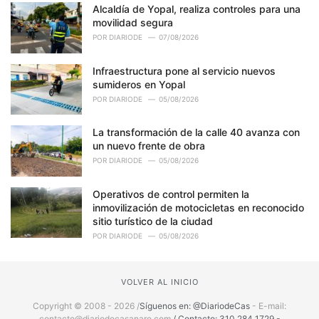
Alcaldía de Yopal, realiza controles para una
movilidad segura
POR
DIARIODE
07/08/2026
Infraestructura pone al servicio nuevos
sumideros en Yopal
POR
DIARIODE
05/08/2026
La transformación de la calle 40 avanza con
un nuevo frente de obra
POR
DIARIODE
05/08/2026
Operativos de control permiten la
inmovilización de motocicletas en reconocido
sitio turístico de la ciudad
POR
DIARIODE
05/08/2026
VOLVER AL INICIO
Copyright © 2008 - 2026 /
Síguenos en: @DiariodeCas
- E-mail:
contacto@diariodecasanare.com
/ Contacto: 310 284 1729 -