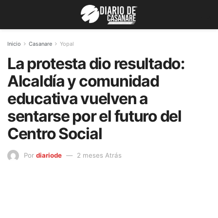
Inicio
Casanare
Yopal
La protesta dio resultado:
Alcaldía y comunidad
educativa vuelven a
sentarse por el futuro del
Centro Social
Por
diariode
2 meses Atrás