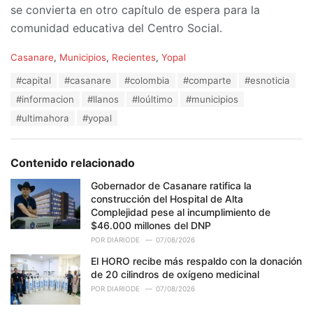
se convierta en otro capítulo de espera para la
comunidad educativa del Centro Social.
C
Casanare
,
Municipios
,
Recientes
,
Yopal
a
T
#capital
#casanare
#colombia
#comparte
#esnoticia
t
a
e
#informacion
#llanos
#loúltimo
#municipios
g
g
s
#ultimahora
#yopal
o
:
r
i
e
Contenido relacionado
s
:
Gobernador de Casanare ratifica la
construcción del Hospital de Alta
Complejidad pese al incumplimiento de
$46.000 millones del DNP
POR
DIARIODE
07/08/2026
El HORO recibe más respaldo con la donación
de 20 cilindros de oxígeno medicinal
POR
DIARIODE
07/08/2026