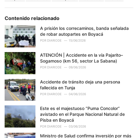
a
e
g
g
s
o
Contenido relacionado
:
r
i
A prisión los correcaminos, banda señalada
e
de robar autopartes en Boyacá
s
POR
DIARIODE
15/06/2026
:
ATENCIÓN | Accidente en la vía Pajarito–
Sogamoso (km 56, sector La Sabana)
POR
DIARIODE
09/06/2026
Accidente de tránsito deja una persona
fallecida en Tunja
POR
DIARIODE
04/06/2026
Este es el majestuoso “Puma Concolor”
avistado en el Parque Nacional Natural de
Pisba en Boyacá
POR
DIARIODE
03/06/2026
Ministro de Salud confirma inversión por más