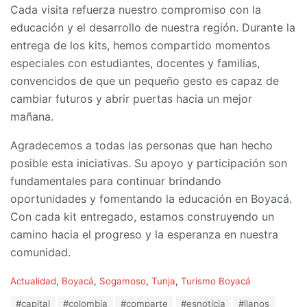
Cada visita refuerza nuestro compromiso con la
educación y el desarrollo de nuestra región. Durante la
entrega de los kits, hemos compartido momentos
especiales con estudiantes, docentes y familias,
convencidos de que un pequeño gesto es capaz de
cambiar futuros y abrir puertas hacia un mejor
mañana.
Agradecemos a todas las personas que han hecho
posible esta iniciativas. Su apoyo y participación son
fundamentales para continuar brindando
oportunidades y fomentando la educación en Boyacá.
Con cada kit entregado, estamos construyendo un
camino hacia el progreso y la esperanza en nuestra
comunidad.
C
Actualidad
,
Boyacá
,
Sogamoso
,
Tunja
,
Turismo Boyacá
a
T
#capital
#colombia
#comparte
#esnoticia
#llanos
t