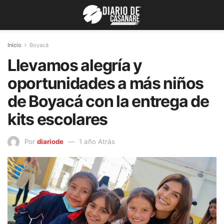
Inicio
Boyacá
Llevamos alegría y
oportunidades a más niños
de Boyacá con la entrega de
kits escolares
Por
diariode
1 año Atrás