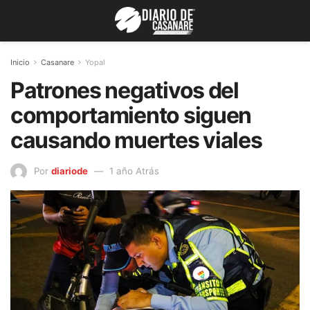
Inicio
Casanare
Yopal
Patrones negativos del
comportamiento siguen
causando muertes viales
Por
diariode
1 año Atrás