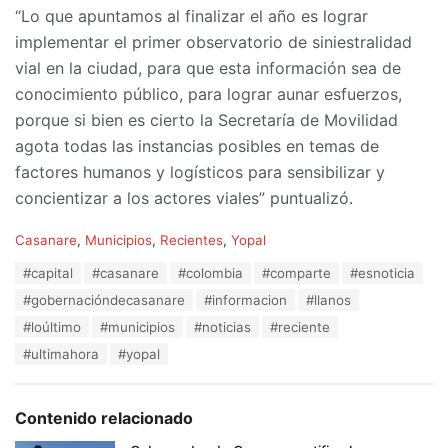
“Lo que apuntamos al finalizar el año es lograr
implementar el primer observatorio de siniestralidad
vial en la ciudad, para que esta información sea de
conocimiento público, para lograr aunar esfuerzos,
porque si bien es cierto la Secretaría de Movilidad
agota todas las instancias posibles en temas de
factores humanos y logísticos para sensibilizar y
concientizar a los actores viales” puntualizó.
C
Casanare
,
Municipios
,
Recientes
,
Yopal
a
T
#capital
#casanare
#colombia
#comparte
#esnoticia
t
a
e
#gobernacióndecasanare
#informacion
#llanos
g
g
s
#loúltimo
#municipios
#noticias
#reciente
o
:
r
#ultimahora
#yopal
i
e
s
Contenido relacionado
: