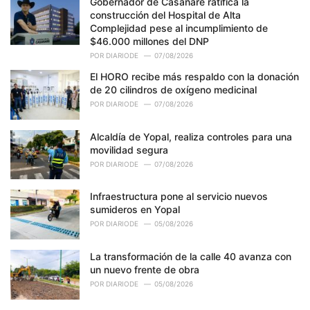
Gobernador de Casanare ratifica la
construcción del Hospital de Alta
Complejidad pese al incumplimiento de
$46.000 millones del DNP
POR
DIARIODE
07/08/2026
El HORO recibe más respaldo con la donación
de 20 cilindros de oxígeno medicinal
POR
DIARIODE
07/08/2026
Alcaldía de Yopal, realiza controles para una
movilidad segura
POR
DIARIODE
07/08/2026
Infraestructura pone al servicio nuevos
sumideros en Yopal
POR
DIARIODE
05/08/2026
La transformación de la calle 40 avanza con
un nuevo frente de obra
POR
DIARIODE
05/08/2026