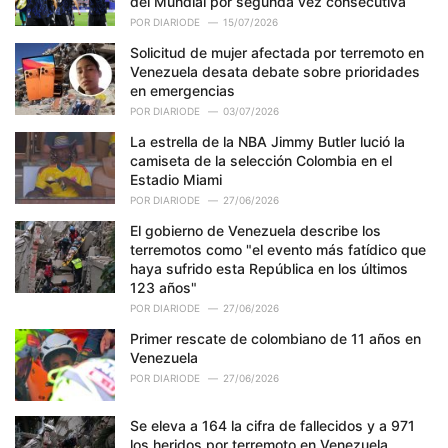
del Mundial por segunda vez consecutiva
:
POR
DIARIODE
15/07/2026
Solicitud de mujer afectada por terremoto en
Venezuela desata debate sobre prioridades
en emergencias
POR
DIARIODE
03/07/2026
La estrella de la NBA Jimmy Butler lució la
camiseta de la selección Colombia en el
Estadio Miami
POR
DIARIODE
27/06/2026
El gobierno de Venezuela describe los
terremotos como "el evento más fatídico que
haya sufrido esta República en los últimos
123 años"
POR
DIARIODE
27/06/2026
Primer rescate de colombiano de 11 años en
Venezuela
POR
DIARIODE
27/06/2026
Se eleva a 164 la cifra de fallecidos y a 971
los heridos por terremoto en Venezuela