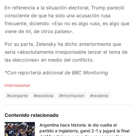
En referencia a la situación electoral, Trump pareció
consciente de que ha sido una acusación rusa
frecuente, diciendo: «Eso no es algo ruso, es algo que
viene de mí, de otros países».
Por su parte, Zelensky ha dicho anteriormente que
sería «absolutamente irresponsable lanzar el tema de
las elecciones» en medio del conflicto.
*Con reportería adicional de BBC Monitoring
C
Internacional
a
T
#comparte
#esnoticia
#informacion
#reciente
t
a
e
g
g
s
o
Contenido relacionado
:
r
i
Argentina hace historia: le dio vuelta el
e
partido a Inglaterra, ganó 2-1 y jugará la final
s