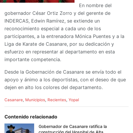
En nombre del
gobernador César Ortiz Zorro y del gerente de
INDERCAS, Edwin Ramírez, se extiende un
reconocimiento especial a cada uno de los
participantes, a la entrenadora Mónica Puentes y a la
Liga de Karate de Casanare, por su dedicación y
esfuerzo en representar al departamento en esta
importante competencia.
Desde la Gobernación de Casanare se envía todo el
apoyo y ánimo a los deportistas, con el deseo de que
dejen en alto los colores del departamento.
C
Casanare
,
Municipios
,
Recientes
,
Yopal
a
t
e
Contenido relacionado
g
o
Gobernador de Casanare ratifica la
r
construcción del Hospital de Alta