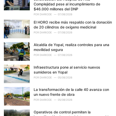
i
Complejidad pese al incumplimiento de
e
$46.000 millones del DNP
s
POR
DIARIODE
07/08/2026
:
El HORO recibe más respaldo con la donación
de 20 cilindros de oxígeno medicinal
POR
DIARIODE
07/08/2026
Alcaldía de Yopal, realiza controles para una
movilidad segura
POR
DIARIODE
07/08/2026
Infraestructura pone al servicio nuevos
sumideros en Yopal
POR
DIARIODE
05/08/2026
La transformación de la calle 40 avanza con
un nuevo frente de obra
POR
DIARIODE
05/08/2026
Operativos de control permiten la