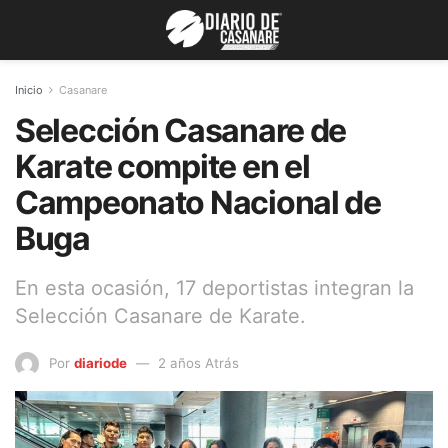
Inicio
Casanare
Selección Casanare de
Karate compite en el
Campeonato Nacional de
Buga
En esta ocasión, 17 deportistas integran la
Selección Casanare de Karate.
Por
diariode
2 años Atrás