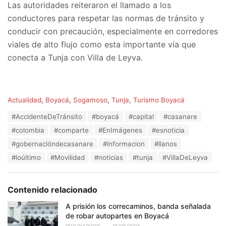
Las autoridades reiteraron el llamado a los
conductores para respetar las normas de tránsito y
conducir con precaución, especialmente en corredores
viales de alto flujo como esta importante vía que
conecta a Tunja con Villa de Leyva.
C
Actualidad
,
Boyacá
,
Sogamoso
,
Tunja
,
Turismo Boyacá
a
T
#AccidenteDeTránsito
#boyacá
#capital
#casanare
t
a
e
#colombia
#comparte
#EnImágenes
#esnoticia
g
g
s
#gobernacióndecasanare
#informacion
#llanos
o
:
r
#loúltimo
#Movilidad
#noticias
#tunja
#VillaDeLeyva
i
e
s
Contenido relacionado
:
A prisión los correcaminos, banda señalada
de robar autopartes en Boyacá