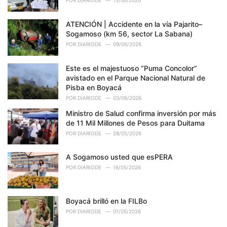
POR
DIARIODE
15/06/2026
ATENCIÓN | Accidente en la vía Pajarito–
Sogamoso (km 56, sector La Sabana)
POR
DIARIODE
09/06/2026
Este es el majestuoso “Puma Concolor”
avistado en el Parque Nacional Natural de
Pisba en Boyacá
POR
DIARIODE
03/06/2026
Ministro de Salud confirma inversión por más
de 11 Mil Millones de Pesos para Duitama
POR
DIARIODE
28/05/2026
A Sogamoso usted que esPERA
POR
DIARIODE
16/05/2026
Boyacá brilló en la FILBo
POR
DIARIODE
01/05/2026