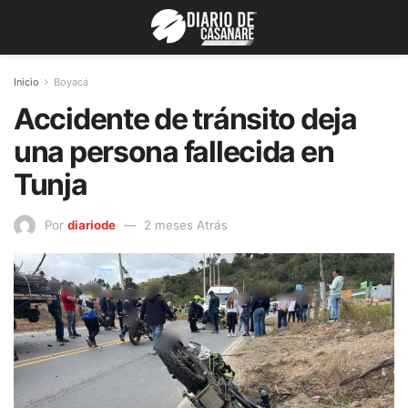
Inicio
Boyacá
Accidente de tránsito deja
una persona fallecida en
Tunja
Por
diariode
2 meses Atrás