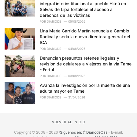
integral interinstitucional al pueblo Hitnü en
Selvas de Lipa fortalece el acceso a
derechos de las víctimas
POR
DIARIODE
05/08/2026
Lina María Garrido Martín renuncia a Cambio
Radical y sería la nueva directora general del
ICA
POR
DIARIODE
04/08/2026
Denuncian presuntos retenes ilegales y
revisión de celulares a viajeros en la vía Tame
- Fortul
POR
DIARIODE
03/08/2026
Avanza la investigación por la muerte de una
adulta mayor en Tame
POR
DIARIODE
31/07/2026
VOLVER AL INICIO
Copyright © 2008 - 2026 /
Síguenos en: @DiariodeCas
- E-mail: