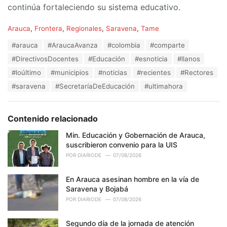
continúa fortaleciendo su sistema educativo.
C
Arauca
,
Frontera
,
Regionales
,
Saravena
,
Tame
a
T
#arauca
#AraucaAvanza
#colombia
#comparte
t
a
e
#DirectivosDocentes
#Educación
#esnoticia
#llanos
g
g
s
#loúltimo
#municipios
#noticias
#recientes
#Rectores
o
:
r
#saravena
#SecretaríaDeEducación
#ultimahora
i
e
s
Contenido relacionado
:
Min. Educación y Gobernación de Arauca,
suscribieron convenio para la UIS
POR
DIARIODE
07/08/2026
En Arauca asesinan hombre en la vía de
Saravena y Bojabá
POR
DIARIODE
07/08/2026
Segundo día de la jornada de atención