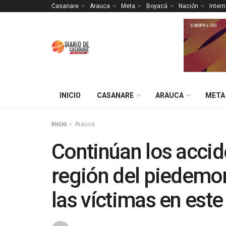
Casanare
Arauca
Meta
Boyacá
Nación
Inter
INICIO
CASANARE
ARAUCA
META
Inicio
Arauca
Continúan los accide
región del piedemon
las víctimas en est