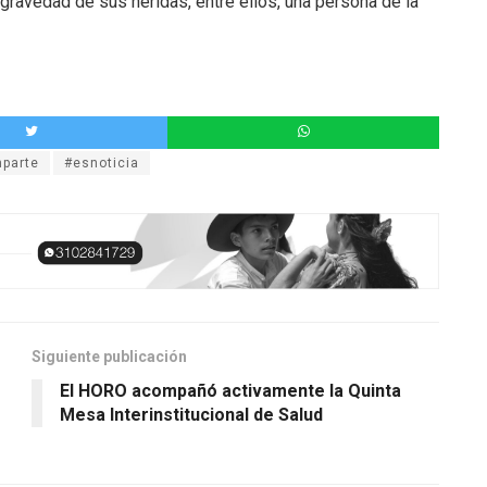
gravedad de sus heridas, entre ellos, una persona de la
parte
#esnoticia
Siguiente publicación
El HORO acompañó activamente la Quinta
Mesa Interinstitucional de Salud