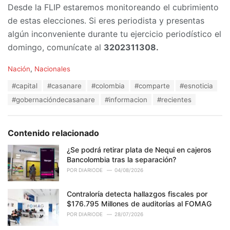
Desde la FLIP estaremos monitoreando el cubrimiento
de estas elecciones. Si eres periodista y presentas
algún inconveniente durante tu ejercicio periodístico el
domingo, comunícate al
3202311308.
C
Nación
,
Nacionales
a
T
#capital
#casanare
#colombia
#comparte
#esnoticia
t
a
e
#gobernacióndecasanare
#informacion
#recientes
g
g
s
o
:
r
Contenido relacionado
i
e
¿Se podrá retirar plata de Nequi en cajeros
s
Bancolombia tras la separación?
:
POR
DIARIODE
04/08/2026
Contraloría detecta hallazgos fiscales por
$176.795 Millones de auditorías al FOMAG
POR
DIARIODE
28/07/2026