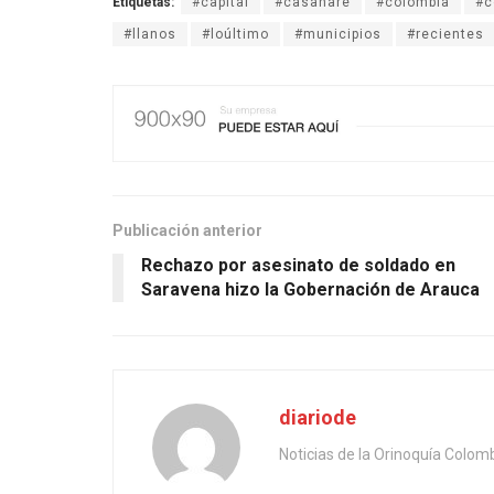
Etiquetas:
#capital
#casanare
#colombia
#c
#llanos
#loúltimo
#municipios
#recientes
Publicación anterior
Rechazo por asesinato de soldado en
Saravena hizo la Gobernación de Arauca
diariode
Noticias de la Orinoquía Colom