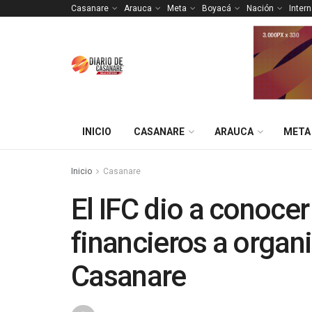
Casanare
Arauca
Meta
Boyacá
Nación
Inter
INICIO
CASANARE
ARAUCA
META
Inicio
Casanare
El IFC dio a conocer
financieros a organ
Casanare