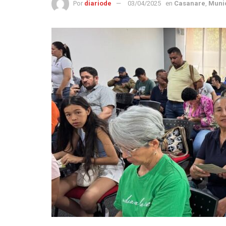
Por
diariode
03/04/2025
en
Casanare
,
Muni