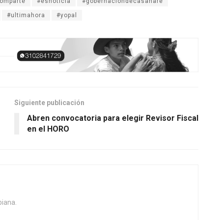
omparte
#esnoticia
#gobernacióndecasanare
#ultimahora
#yopal
Siguiente publicación
Abren convocatoria para elegir Revisor Fiscal
en el HORO
biana.