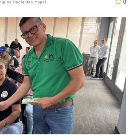
0
cipios
,
Recientes
,
Yopal