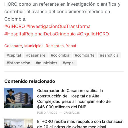
HORO como un referente en investigación científica y
contribuir al avance del conocimiento médico en
Colombia.
#GIHORO
#InvestigaciónQueTransforma
#HospitalRegionalDeLaOrinoquia
#OrgulloHORO
C
Casanare
,
Municipios
,
Recientes
,
Yopal
a
T
#capital
#casanare
#colombia
#comparte
#esnoticia
t
a
e
#informacion
#municipios
#yopal
g
g
s
o
:
r
Contenido relacionado
i
e
Gobernador de Casanare ratifica la
s
construcción del Hospital de Alta
:
Complejidad pese al incumplimiento de
$46.000 millones del DNP
POR
DIARIODE
07/08/2026
El HORO recibe más respaldo con la donación
de 20 cilindros de oxígeno medicinal