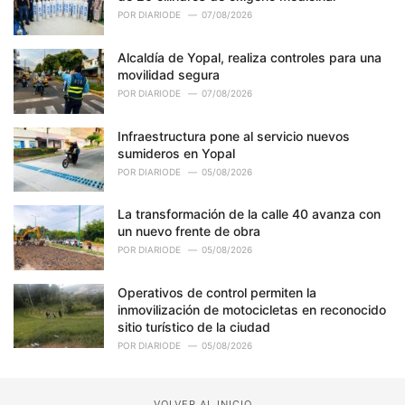
POR
DIARIODE
07/08/2026
Alcaldía de Yopal, realiza controles para una
movilidad segura
POR
DIARIODE
07/08/2026
Infraestructura pone al servicio nuevos
sumideros en Yopal
POR
DIARIODE
05/08/2026
La transformación de la calle 40 avanza con
un nuevo frente de obra
POR
DIARIODE
05/08/2026
Operativos de control permiten la
inmovilización de motocicletas en reconocido
sitio turístico de la ciudad
POR
DIARIODE
05/08/2026
VOLVER AL INICIO