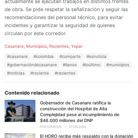
actualmente se ejecutan trabajos en distintos frentes
de obra. Se pide respetar la señalización y seguir las
recomendaciones del personal técnico, para evitar
incidentes y garantizar la seguridad de quienes
circulan por este corredor.
C
Casanare
,
Municipios
,
Recientes
,
Yopal
a
T
#casanare
#colombia
#comparte
#esnoticia
t
a
e
#gobernacióndecasanare
#llanos
#loúltimo
#municipios
g
g
s
#noticias
#reciente
#recientes
o
:
r
i
e
Contenido relacionado
s
:
Gobernador de Casanare ratifica la
construcción del Hospital de Alta
Complejidad pese al incumplimiento de
$46.000 millones del DNP
POR
DIARIODE
07/08/2026
El HORO recibe más respaldo con la donación