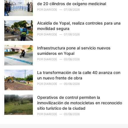
de 20 cilindros de oxígeno medicinal
POR
DIARIODE
07/08/2026
Alcaldía de Yopal, realiza controles para una
movilidad segura
POR
DIARIODE
07/08/2026
Infraestructura pone al servicio nuevos
sumideros en Yopal
POR
DIARIODE
05/08/2026
La transformación de la calle 40 avanza con
un nuevo frente de obra
POR
DIARIODE
05/08/2026
Operativos de control permiten la
inmovilización de motocicletas en reconocido
sitio turístico de la ciudad
POR
DIARIODE
05/08/2026