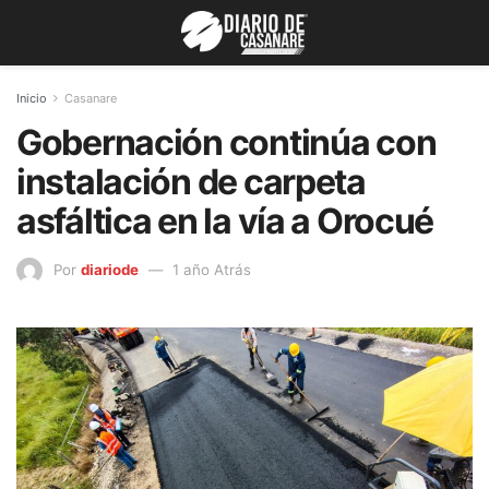
Inicio
Casanare
Gobernación continúa con
instalación de carpeta
asfáltica en la vía a Orocué
Por
diariode
1 año Atrás