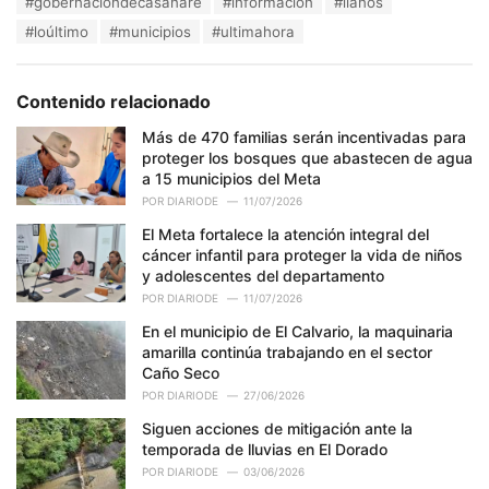
#gobernacióndecasanare
#informacion
#llanos
g
g
s
#loúltimo
#municipios
#ultimahora
o
:
r
i
e
Contenido relacionado
s
:
Más de 470 familias serán incentivadas para
proteger los bosques que abastecen de agua
a 15 municipios del Meta
POR
DIARIODE
11/07/2026
El Meta fortalece la atención integral del
cáncer infantil para proteger la vida de niños
y adolescentes del departamento
POR
DIARIODE
11/07/2026
En el municipio de El Calvario, la maquinaria
amarilla continúa trabajando en el sector
Caño Seco
POR
DIARIODE
27/06/2026
Siguen acciones de mitigación ante la
temporada de lluvias en El Dorado
POR
DIARIODE
03/06/2026