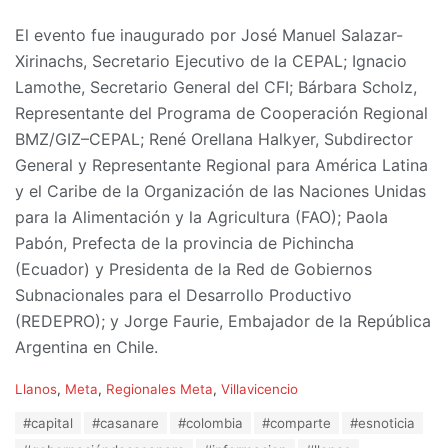
El evento fue inaugurado por José Manuel Salazar-
Xirinachs, Secretario Ejecutivo de la CEPAL; Ignacio
Lamothe, Secretario General del CFI; Bárbara Scholz,
Representante del Programa de Cooperación Regional
BMZ/GIZ–CEPAL; René Orellana Halkyer, Subdirector
General y Representante Regional para América Latina
y el Caribe de la Organización de las Naciones Unidas
para la Alimentación y la Agricultura (FAO); Paola
Pabón, Prefecta de la provincia de Pichincha
(Ecuador) y Presidenta de la Red de Gobiernos
Subnacionales para el Desarrollo Productivo
(REDEPRO); y Jorge Faurie, Embajador de la República
Argentina en Chile.
C
Llanos
,
Meta
,
Regionales Meta
,
Villavicencio
a
T
#capital
#casanare
#colombia
#comparte
#esnoticia
t
a
e