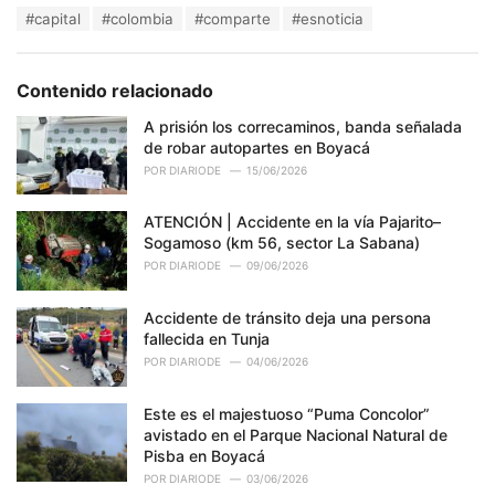
a
T
#capital
#colombia
#comparte
#esnoticia
t
a
e
g
g
s
o
Contenido relacionado
:
r
i
A prisión los correcaminos, banda señalada
e
de robar autopartes en Boyacá
s
POR
DIARIODE
15/06/2026
:
ATENCIÓN | Accidente en la vía Pajarito–
Sogamoso (km 56, sector La Sabana)
POR
DIARIODE
09/06/2026
Accidente de tránsito deja una persona
fallecida en Tunja
POR
DIARIODE
04/06/2026
Este es el majestuoso “Puma Concolor”
avistado en el Parque Nacional Natural de
Pisba en Boyacá
POR
DIARIODE
03/06/2026