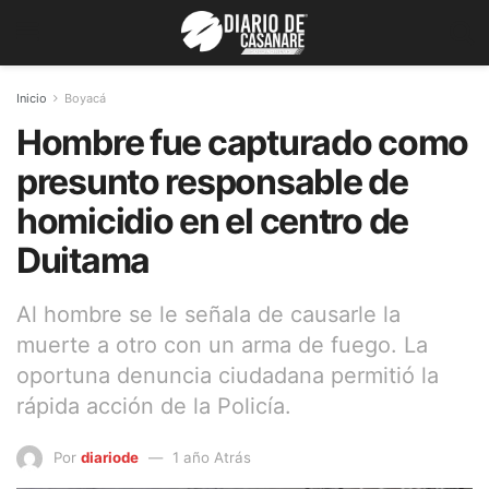
Inicio
Boyacá
Hombre fue capturado como
presunto responsable de
homicidio en el centro de
Duitama
Al hombre se le señala de causarle la
muerte a otro con un arma de fuego. La
oportuna denuncia ciudadana permitió la
rápida acción de la Policía.
Por
diariode
1 año Atrás