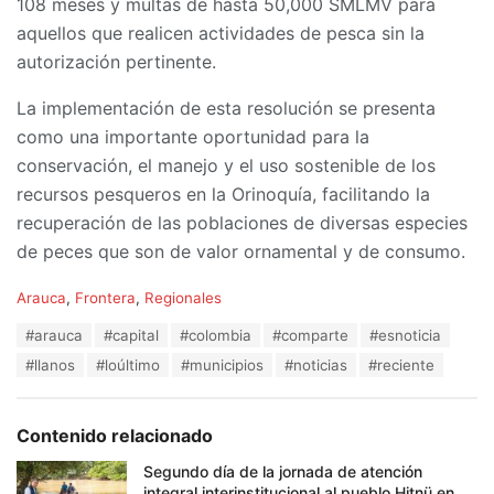
108 meses y multas de hasta 50,000 SMLMV para
aquellos que realicen actividades de pesca sin la
autorización pertinente.
La implementación de esta resolución se presenta
como una importante oportunidad para la
conservación, el manejo y el uso sostenible de los
recursos pesqueros en la Orinoquía, facilitando la
recuperación de las poblaciones de diversas especies
de peces que son de valor ornamental y de consumo.
C
Arauca
,
Frontera
,
Regionales
a
T
#arauca
#capital
#colombia
#comparte
#esnoticia
t
a
e
#llanos
#loúltimo
#municipios
#noticias
#reciente
g
g
s
o
:
r
Contenido relacionado
i
e
Segundo día de la jornada de atención
s
integral interinstitucional al pueblo Hitnü en