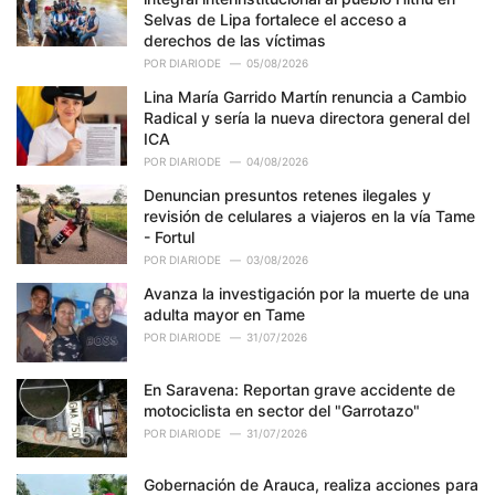
:
Selvas de Lipa fortalece el acceso a
derechos de las víctimas
POR
DIARIODE
05/08/2026
Lina María Garrido Martín renuncia a Cambio
Radical y sería la nueva directora general del
ICA
POR
DIARIODE
04/08/2026
Denuncian presuntos retenes ilegales y
revisión de celulares a viajeros en la vía Tame
- Fortul
POR
DIARIODE
03/08/2026
Avanza la investigación por la muerte de una
adulta mayor en Tame
POR
DIARIODE
31/07/2026
En Saravena: Reportan grave accidente de
motociclista en sector del "Garrotazo"
POR
DIARIODE
31/07/2026
Gobernación de Arauca, realiza acciones para