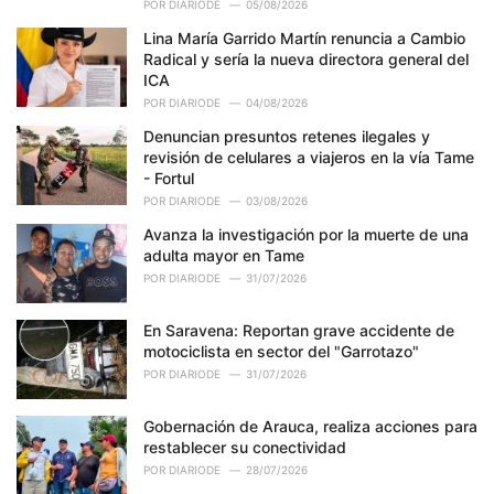
POR
DIARIODE
05/08/2026
Lina María Garrido Martín renuncia a Cambio
Radical y sería la nueva directora general del
ICA
POR
DIARIODE
04/08/2026
Denuncian presuntos retenes ilegales y
revisión de celulares a viajeros en la vía Tame
- Fortul
POR
DIARIODE
03/08/2026
Avanza la investigación por la muerte de una
adulta mayor en Tame
POR
DIARIODE
31/07/2026
En Saravena: Reportan grave accidente de
motociclista en sector del "Garrotazo"
POR
DIARIODE
31/07/2026
Gobernación de Arauca, realiza acciones para
restablecer su conectividad
POR
DIARIODE
28/07/2026