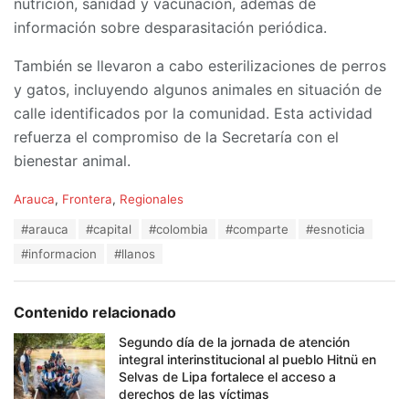
nutrición, sanidad y vacunación, además de
información sobre desparasitación periódica.
También se llevaron a cabo esterilizaciones de perros
y gatos, incluyendo algunos animales en situación de
calle identificados por la comunidad. Esta actividad
refuerza el compromiso de la Secretaría con el
bienestar animal.
C
Arauca
,
Frontera
,
Regionales
a
T
#arauca
#capital
#colombia
#comparte
#esnoticia
t
a
e
#informacion
#llanos
g
g
s
o
:
r
Contenido relacionado
i
e
Segundo día de la jornada de atención
s
integral interinstitucional al pueblo Hitnü en
:
Selvas de Lipa fortalece el acceso a
derechos de las víctimas