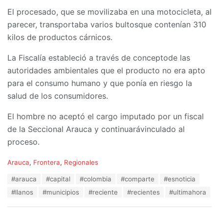
El procesado, que se movilizaba en una motocicleta, al
parecer, transportaba varios bultosque contenían 310
kilos de productos cárnicos.
La Fiscalía estableció a través de conceptode las
autoridades ambientales que el producto no era apto
para el consumo humano y que ponía en riesgo la
salud de los consumidores.
El hombre no aceptó el cargo imputado por un fiscal
de la Seccional Arauca y continuarávinculado al
proceso.
C
Arauca
,
Frontera
,
Regionales
a
T
#arauca
#capital
#colombia
#comparte
#esnoticia
t
a
e
#llanos
#municipios
#reciente
#recientes
#ultimahora
g
g
s
o
:
r