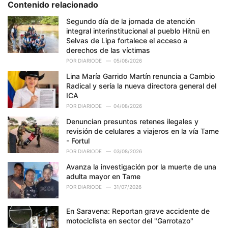
Contenido relacionado
i
e
Segundo día de la jornada de atención
s
integral interinstitucional al pueblo Hitnü en
:
Selvas de Lipa fortalece el acceso a
derechos de las víctimas
POR
DIARIODE
05/08/2026
Lina María Garrido Martín renuncia a Cambio
Radical y sería la nueva directora general del
ICA
POR
DIARIODE
04/08/2026
Denuncian presuntos retenes ilegales y
revisión de celulares a viajeros en la vía Tame
- Fortul
POR
DIARIODE
03/08/2026
Avanza la investigación por la muerte de una
adulta mayor en Tame
POR
DIARIODE
31/07/2026
En Saravena: Reportan grave accidente de
motociclista en sector del "Garrotazo"