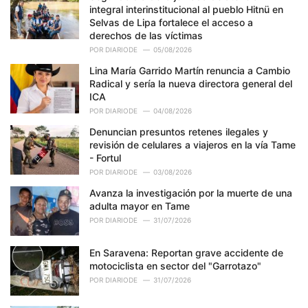
integral interinstitucional al pueblo Hitnü en
:
Selvas de Lipa fortalece el acceso a
derechos de las víctimas
POR
DIARIODE
05/08/2026
Lina María Garrido Martín renuncia a Cambio
Radical y sería la nueva directora general del
ICA
POR
DIARIODE
04/08/2026
Denuncian presuntos retenes ilegales y
revisión de celulares a viajeros en la vía Tame
- Fortul
POR
DIARIODE
03/08/2026
Avanza la investigación por la muerte de una
adulta mayor en Tame
POR
DIARIODE
31/07/2026
En Saravena: Reportan grave accidente de
motociclista en sector del "Garrotazo"
POR
DIARIODE
31/07/2026