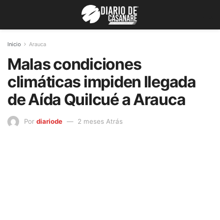
Inicio
Arauca
Malas condiciones
climáticas impiden llegada
de Aída Quilcué a Arauca
Por
diariode
2 meses Atrás