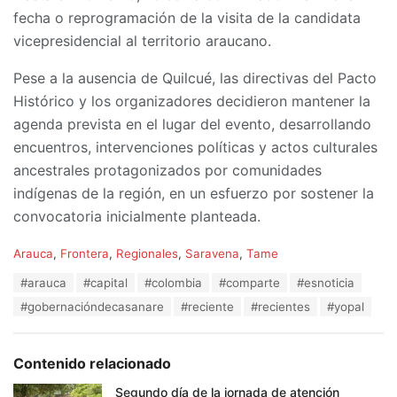
fecha o reprogramación de la visita de la candidata
vicepresidencial al territorio araucano.
Pese a la ausencia de Quilcué, las directivas del Pacto
Histórico y los organizadores decidieron mantener la
agenda prevista en el lugar del evento, desarrollando
encuentros, intervenciones políticas y actos culturales
ancestrales protagonizados por comunidades
indígenas de la región, en un esfuerzo por sostener la
convocatoria inicialmente planteada.
C
Arauca
,
Frontera
,
Regionales
,
Saravena
,
Tame
a
T
#arauca
#capital
#colombia
#comparte
#esnoticia
t
a
e
#gobernacióndecasanare
#reciente
#recientes
#yopal
g
g
s
o
:
r
Contenido relacionado
i
e
Segundo día de la jornada de atención
s