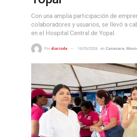
Con una amplia participación de empre
colaboradores y usuarios, se llevó a c
en el Hospital Central de Yopal.
Por
diariode
16/05/2026
en
Casanare
,
Muni