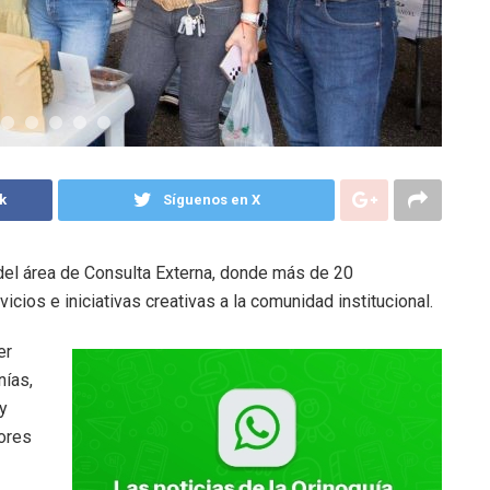
k
Síguenos en X
l del área de Consulta Externa, donde más de 20
ios e iniciativas creativas a la comunidad institucional.
er
nías,
y
ores