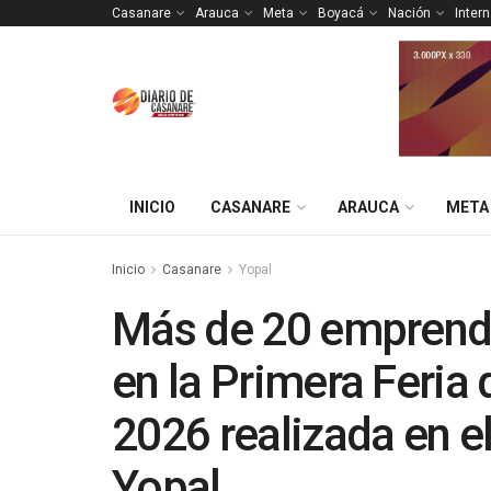
Casanare
Arauca
Meta
Boyacá
Nación
Inter
INICIO
CASANARE
ARAUCA
META
Inicio
Casanare
Yopal
Más de 20 emprendi
en la Primera Feri
2026 realizada en el
Yopal