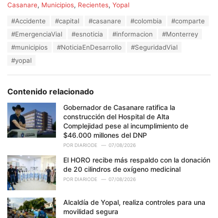
C
Casanare
,
Municipios
,
Recientes
,
Yopal
a
T
#Accidente
#capital
#casanare
#colombia
#comparte
t
a
e
#EmergenciaVial
#esnoticia
#informacion
#Monterrey
g
g
s
#municipios
#NoticiaEnDesarrollo
#SeguridadVial
o
:
r
#yopal
i
e
s
Contenido relacionado
:
Gobernador de Casanare ratifica la
construcción del Hospital de Alta
Complejidad pese al incumplimiento de
$46.000 millones del DNP
POR
DIARIODE
07/08/2026
El HORO recibe más respaldo con la donación
de 20 cilindros de oxígeno medicinal
POR
DIARIODE
07/08/2026
Alcaldía de Yopal, realiza controles para una
movilidad segura