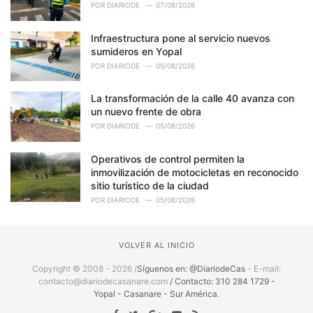
POR
DIARIODE
07/08/2026
Infraestructura pone al servicio nuevos
sumideros en Yopal
POR
DIARIODE
05/08/2026
La transformación de la calle 40 avanza con
un nuevo frente de obra
POR
DIARIODE
05/08/2026
Operativos de control permiten la
inmovilización de motocicletas en reconocido
sitio turístico de la ciudad
POR
DIARIODE
05/08/2026
VOLVER AL INICIO
Copyright © 2008 - 2026 /
Síguenos en: @DiariodeCas
- E-mail:
contacto@diariodecasanare.com
/ Contacto: 310 284 1729 -
Yopal - Casanare - Sur América
.