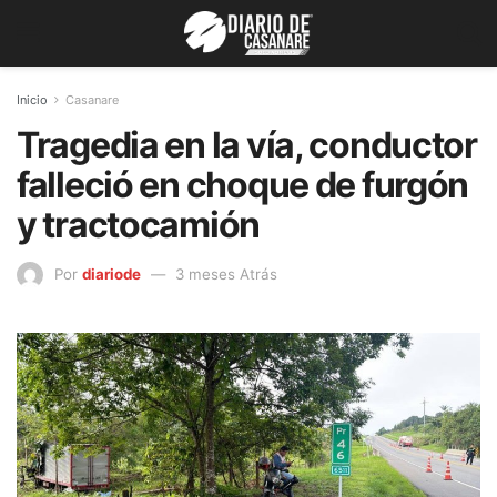
Inicio
Casanare
Tragedia en la vía, conductor
falleció en choque de furgón
y tractocamión
Por
diariode
3 meses Atrás