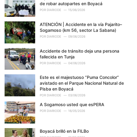
de robar autopartes en Boyacá
:
POR
DIARIODE
15/06/2026
ATENCIÓN | Accidente en la vía Pajarito–
Sogamoso (km 56, sector La Sabana)
POR
DIARIODE
09/06/2026
Accidente de tránsito deja una persona
fallecida en Tunja
POR
DIARIODE
04/06/2026
Este es el majestuoso “Puma Concolor”
avistado en el Parque Nacional Natural de
Pisba en Boyacá
POR
DIARIODE
03/06/2026
A Sogamoso usted que esPERA
POR
DIARIODE
16/05/2026
Boyacá brilló en la FILBo