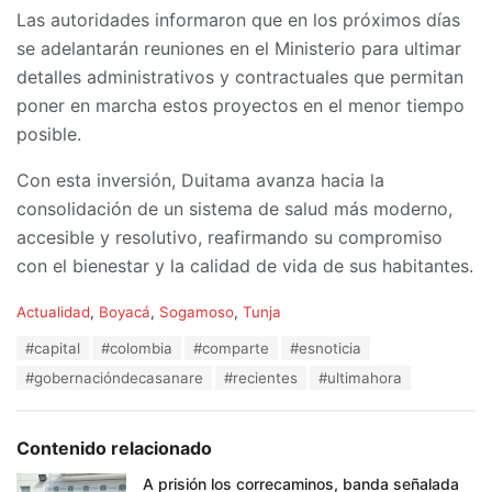
Las autoridades informaron que en los próximos días
se adelantarán reuniones en el Ministerio para ultimar
detalles administrativos y contractuales que permitan
poner en marcha estos proyectos en el menor tiempo
posible.
Con esta inversión, Duitama avanza hacia la
consolidación de un sistema de salud más moderno,
accesible y resolutivo, reafirmando su compromiso
con el bienestar y la calidad de vida de sus habitantes.
C
Actualidad
,
Boyacá
,
Sogamoso
,
Tunja
a
T
#capital
#colombia
#comparte
#esnoticia
t
a
e
#gobernacióndecasanare
#recientes
#ultimahora
g
g
s
o
:
r
Contenido relacionado
i
e
A prisión los correcaminos, banda señalada
s