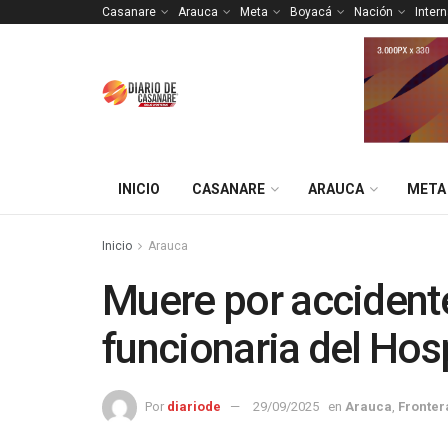
Casanare
Arauca
Meta
Boyacá
Nación
Inter
INICIO
CASANARE
ARAUCA
META
Inicio
Arauca
Muere por accidente
funcionaria del Hosp
Por
diariode
29/09/2025
en
Arauca
,
Fronter