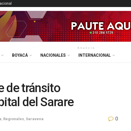
nacional
Anuncio
BOYACÁ
NACIONALES
INTERNACIONAL
 de tránsito
ital del Sarare
0
a
,
Regionales
,
Saravena