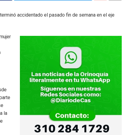
 terminó accidentado el pasado fin de semana en el eje
mujer
n
esde
 parte
se
a la
de