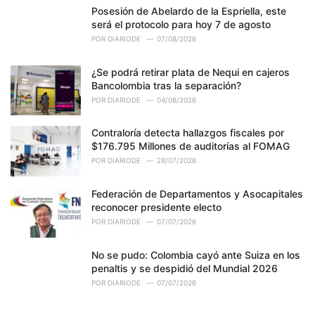
Posesión de Abelardo de la Espriella, este
será el protocolo para hoy 7 de agosto
POR
DIARIODE
07/08/2026
¿Se podrá retirar plata de Nequi en cajeros
Bancolombia tras la separación?
POR
DIARIODE
04/08/2026
Contraloría detecta hallazgos fiscales por
$176.795 Millones de auditorías al FOMAG
POR
DIARIODE
28/07/2026
Federación de Departamentos y Asocapitales
reconocer presidente electo
POR
DIARIODE
07/07/2026
No se pudo: Colombia cayó ante Suiza en los
penaltis y se despidió del Mundial 2026
POR
DIARIODE
07/07/2026