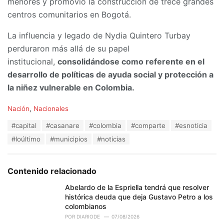
menores y promovió la construcción de trece grandes
centros comunitarios en Bogotá.
La influencia y legado de Nydia Quintero Turbay
perduraron más allá de su papel
institucional,
consolidándose como referente en el
desarrollo de políticas de ayuda social y protección a
la niñez vulnerable en Colombia.
C
Nación
,
Nacionales
a
T
#capital
#casanare
#colombia
#comparte
#esnoticia
t
a
e
#loúltimo
#municipios
#noticias
g
g
s
o
:
r
Contenido relacionado
i
e
Abelardo de la Espriella tendrá que resolver
s
histórica deuda que deja Gustavo Petro a los
:
colombianos
POR
DIARIODE
07/08/2026