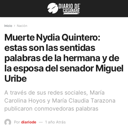
Inicio
Nación
Muerte Nydia Quintero:
estas son las sentidas
palabras de la hermana y de
la esposa del senador Miguel
Uribe
A través de sus redes sociales, María
Carolina Hoyos y María Claudia Tarazona
publicaron conmovedoras palabras
Por
diariode
1 año Atrás