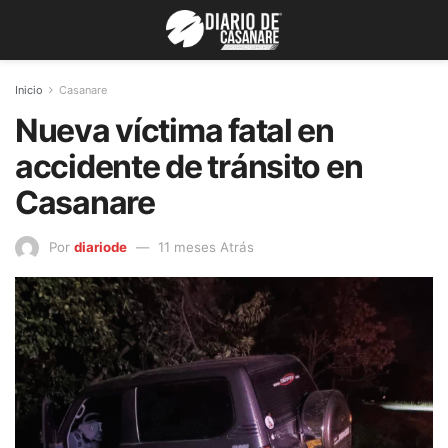
Inicio
Casanare
Nueva víctima fatal en
accidente de tránsito en
Casanare
Por
diariode
11 meses Atrás