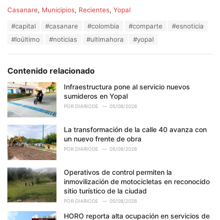
C
Casanare
,
Municipios
,
Recientes
,
Yopal
a
T
#capital
#casanare
#colombia
#comparte
#esnoticia
t
a
e
#loúltimo
#noticias
#ultimahora
#yopal
g
g
s
o
:
r
Contenido relacionado
i
e
Infraestructura pone al servicio nuevos
s
sumideros en Yopal
:
POR
DIARIODE
05/08/2026
La transformación de la calle 40 avanza con
un nuevo frente de obra
POR
DIARIODE
05/08/2026
Operativos de control permiten la
inmovilización de motocicletas en reconocido
sitio turístico de la ciudad
POR
DIARIODE
05/08/2026
HORO reporta alta ocupación en servicios de