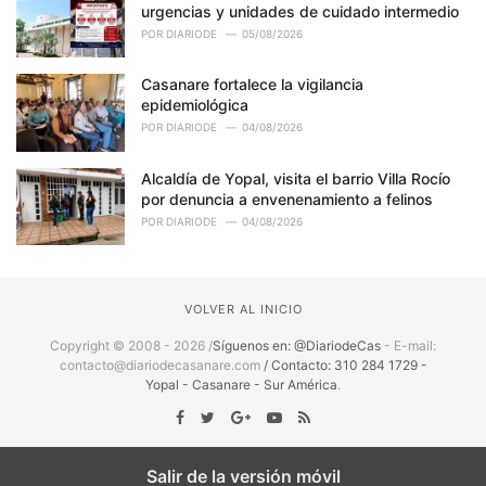
urgencias y unidades de cuidado intermedio
POR
DIARIODE
05/08/2026
Casanare fortalece la vigilancia
epidemiológica
POR
DIARIODE
04/08/2026
Alcaldía de Yopal, visita el barrio Villa Rocío
por denuncia a envenenamiento a felinos
POR
DIARIODE
04/08/2026
VOLVER AL INICIO
Copyright © 2008 - 2026 /
Síguenos en: @DiariodeCas
- E-mail:
contacto@diariodecasanare.com
/ Contacto: 310 284 1729 -
Yopal - Casanare - Sur América
.
Salir de la versión móvil