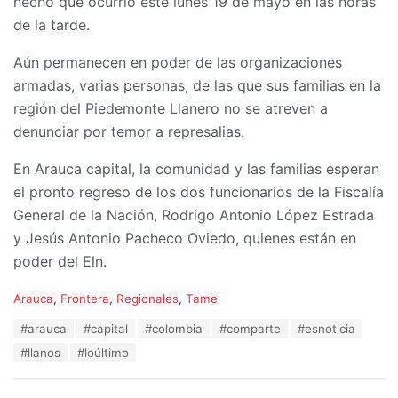
hecho que ocurrió este lunes 19 de mayo en las horas
de la tarde.
Aún permanecen en poder de las organizaciones
armadas, varias personas, de las que sus familias en la
región del Piedemonte Llanero no se atreven a
denunciar por temor a represalias.
En Arauca capital, la comunidad y las familias esperan
el pronto regreso de los dos funcionarios de la Fiscalía
General de la Nación, Rodrigo Antonio López Estrada
y Jesús Antonio Pacheco Oviedo, quienes están en
poder del Eln.
C
Arauca
,
Frontera
,
Regionales
,
Tame
a
T
#arauca
#capital
#colombia
#comparte
#esnoticia
t
a
e
#llanos
#loúltimo
g
g
s
o
:
r