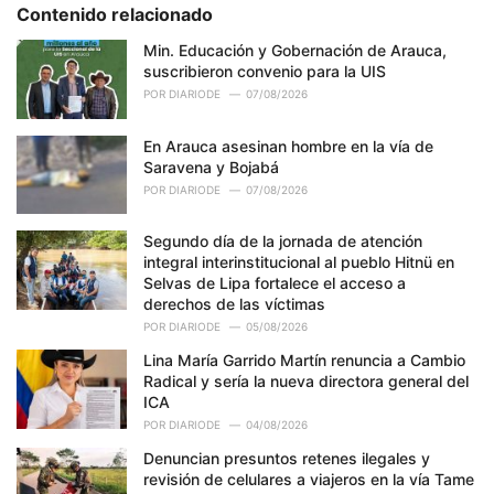
Contenido relacionado
i
e
Min. Educación y Gobernación de Arauca,
s
suscribieron convenio para la UIS
:
POR
DIARIODE
07/08/2026
En Arauca asesinan hombre en la vía de
Saravena y Bojabá
POR
DIARIODE
07/08/2026
Segundo día de la jornada de atención
integral interinstitucional al pueblo Hitnü en
Selvas de Lipa fortalece el acceso a
derechos de las víctimas
POR
DIARIODE
05/08/2026
Lina María Garrido Martín renuncia a Cambio
Radical y sería la nueva directora general del
ICA
POR
DIARIODE
04/08/2026
Denuncian presuntos retenes ilegales y
revisión de celulares a viajeros en la vía Tame