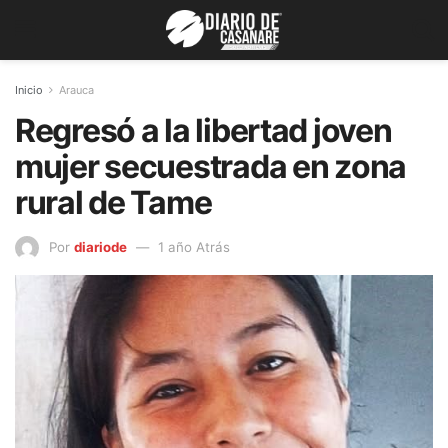
Inicio
Arauca
Regresó a la libertad joven
mujer secuestrada en zona
rural de Tame
Por
diariode
1 año Atrás