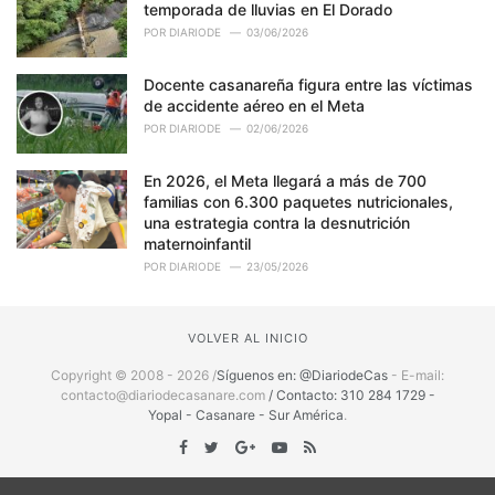
temporada de lluvias en El Dorado
POR
DIARIODE
03/06/2026
Docente casanareña figura entre las víctimas
de accidente aéreo en el Meta
POR
DIARIODE
02/06/2026
En 2026, el Meta llegará a más de 700
familias con 6.300 paquetes nutricionales,
una estrategia contra la desnutrición
maternoinfantil
POR
DIARIODE
23/05/2026
VOLVER AL INICIO
Copyright © 2008 - 2026 /
Síguenos en: @DiariodeCas
- E-mail:
contacto@diariodecasanare.com
/ Contacto: 310 284 1729 -
Yopal - Casanare - Sur América
.