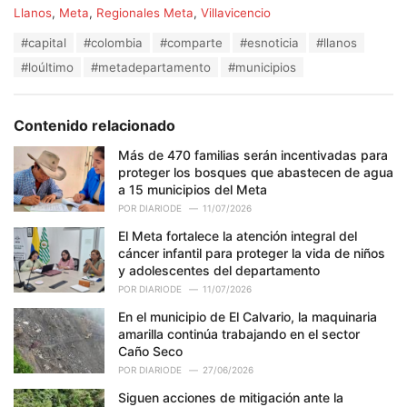
C
Llanos
,
Meta
,
Regionales Meta
,
Villavicencio
a
T
#capital
#colombia
#comparte
#esnoticia
#llanos
t
a
e
#loúltimo
#metadepartamento
#municipios
g
g
s
o
:
r
Contenido relacionado
i
e
Más de 470 familias serán incentivadas para
s
proteger los bosques que abastecen de agua
:
a 15 municipios del Meta
POR
DIARIODE
11/07/2026
El Meta fortalece la atención integral del
cáncer infantil para proteger la vida de niños
y adolescentes del departamento
POR
DIARIODE
11/07/2026
En el municipio de El Calvario, la maquinaria
amarilla continúa trabajando en el sector
Caño Seco
POR
DIARIODE
27/06/2026
Siguen acciones de mitigación ante la