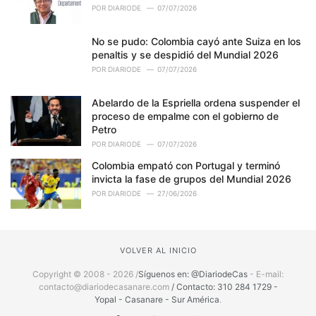
POR
DIARIODE
07/07/2026
No se pudo: Colombia cayó ante Suiza en los
penaltis y se despidió del Mundial 2026
POR
DIARIODE
07/07/2026
Abelardo de la Espriella ordena suspender el
proceso de empalme con el gobierno de
Petro
POR
DIARIODE
07/07/2026
Colombia empató con Portugal y terminó
invicta la fase de grupos del Mundial 2026
POR
DIARIODE
27/06/2026
VOLVER AL INICIO
Copyright © 2008 - 2026 /
Síguenos en: @DiariodeCas
- E-mail:
contacto@diariodecasanare.com
/ Contacto: 310 284 1729 -
Yopal - Casanare - Sur América
.