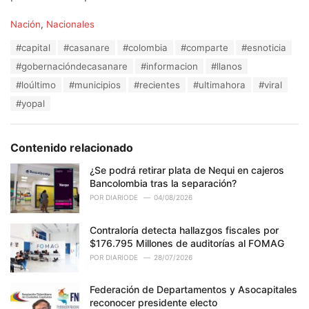
C
Nación
,
Nacionales
a
T
#capital
#casanare
#colombia
#comparte
#esnoticia
t
a
e
#gobernacióndecasanare
#informacion
#llanos
g
g
s
#loúltimo
#municipios
#recientes
#ultimahora
#viral
o
:
r
#yopal
i
e
s
Contenido relacionado
:
¿Se podrá retirar plata de Nequi en cajeros
Bancolombia tras la separación?
POR
DIARIODE
04/08/2026
Contraloría detecta hallazgos fiscales por
$176.795 Millones de auditorías al FOMAG
POR
DIARIODE
28/07/2026
Federación de Departamentos y Asocapitales
reconocer presidente electo