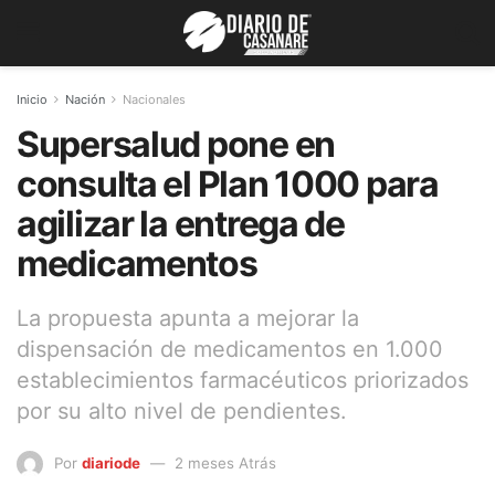
Inicio
Nación
Nacionales
Supersalud pone en
consulta el Plan 1000 para
agilizar la entrega de
medicamentos
La propuesta apunta a mejorar la
dispensación de medicamentos en 1.000
establecimientos farmacéuticos priorizados
por su alto nivel de pendientes.
Por
diariode
2 meses Atrás